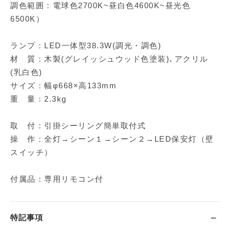
調色範囲：電球色2700K~昼白色4600K~昼光色
6500K）
ランプ：LED一体型38.3W(調光・調色)
材 質：木製(グレイッシュウッド色塗装)､アクリル
(乳白色)
サイズ：幅φ668×高133mm
重 量：2.3kg
取 付：引掛シーリング簡単取付式
操 作：全灯→シーン１→シーン２→LED保安灯（壁
スイッチ）
付属品：専用リモコン付
特記事項