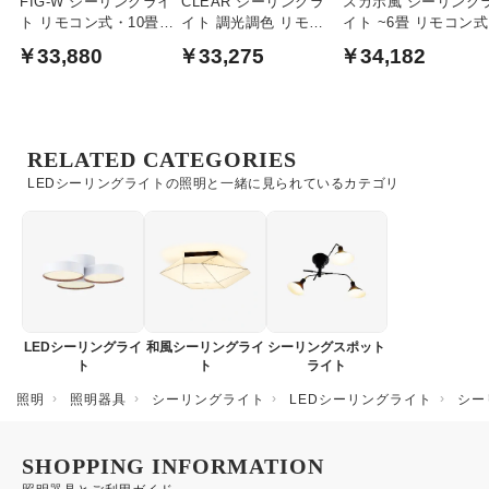
FIG-W シーリングライ
CLEAR シーリングラ
スカボ風 シーリング
ト リモコン式・10畳｜
イト 調光調色 リモコ
イト ~6畳 リモコン式
ウォームブラウン
ン付・~10畳
￥33,880
￥33,275
￥34,182
RELATED CATEGORIES
LEDシーリングライトの照明と一緒に見られているカテゴリ
LEDシーリングライ
和風シーリングライ
シーリングスポット
ト
ト
ライト
照明
照明器具
シーリングライト
LEDシーリングライト
シー
SHOPPING INFORMATION