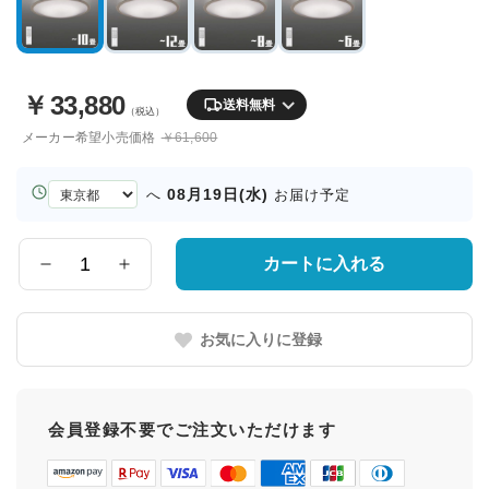
￥
33,880
送料無料
（税込）
メーカー希望小売価格
￥61,600
お
08月19日(水)
へ
お届け予定
届
け
先
カートに入れる
数
の
量
都
道
お気に入りに登録
府
県
会員登録不要でご注文いただけます