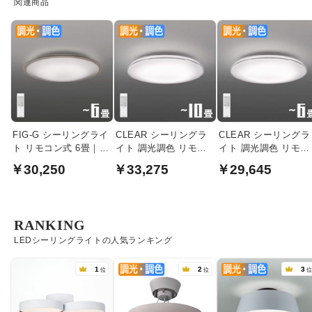
関連商品
FIG-G シーリングライ
CLEAR シーリングラ
CLEAR シーリングラ
ト リモコン式 6畳｜グ
イト 調光調色 リモコ
イト 調光調色 リモコ
レイッシュウッド色
ン付・~10畳
ン付｜~6畳
￥30,250
￥33,275
￥29,645
RANKING
LEDシーリングライトの人気ランキング
1
2
3
位
位