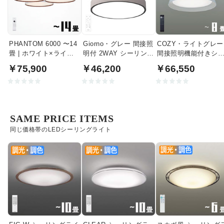
PHANTOM 6000 〜14
Giorno・グレー 間接照
COZY・ライトグレー
畳 | ホワイト×ライト
明付 2WAY シーリング
間接照明機能付きシ
ウッド
ライト | 〜8畳・リモコ
リングライト｜〜8畳
￥75,900
￥46,200
￥66,550
ン付
SAME PRICE ITEMS
同じ価格帯のLEDシーリングライト