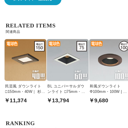
RELATED ITEMS
関連商品
民芸風 ダウンライト
BL ユニバーサルダウ
和風ダウンライト
□150mm・40W｜ 杉木
ンライト □75mm・
Φ100mm・100W | 民
枠 茶色
60W｜ホワイト
芸塗
￥11,374
￥13,794
￥9,680
RANKING