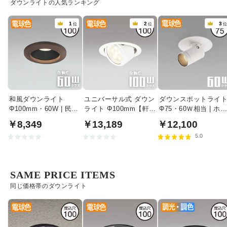
ダウンライトの人気ランキング
1
2
3
位
位
和風ダウンライト
ユニバーサル式 ダウン
ダウンスポットライ
Φ100mm・60W | 民芸
ライト Φ100mm【軒
Φ75・60Ｗ相当 | ホ
塗
下・室内兼用】
イト
￥8,349
￥13,189
￥12,100
5.0
SAME PRICE ITEMS
同じ価格帯のダウンライト