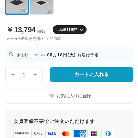
￥
13,794
送料無料
（税込）
メーカー希望小売価格
￥25,080
お
08月18日(火)
へ
お届け予定
届
け
先
カートに入れる
数
の
量
都
道
お気に入りに登録
府
県
会員登録不要でご注文いただけます