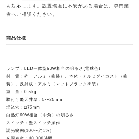
も対応します。設置環境に不安がある場合は、専門業
者へご相談ください。
商品仕様
ランプ：LED一体型60W相当の明るさ(電球色)
材 質：枠・アルミ（塗装）、本体・アルミダイカスト（塗
装）、反射板・アルミ（マットブラック塗装）
重 量：0.5kg
取付可能天井厚：5〜25mm
埋込穴：□75mm
白熱灯60W相当（中角）の明るさ
スイッチ：壁スイッチ操作
調光範囲(100〜約1%）
光源寿命：40,000時間