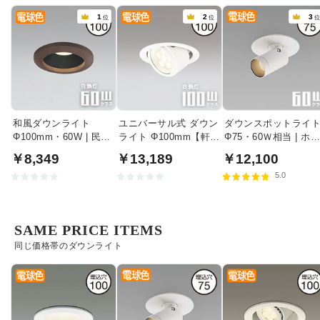
1
2
3
位
位
和風ダウンライト
ユニバーサル式 ダウン
ダウンスポットライ
Φ100mm・60W | 民芸
ライト Φ100mm【軒
Φ75・60Ｗ相当 | ホ
塗
下・室内兼用】
イト
￥8,349
￥13,189
￥12,100
5.0
SAME PRICE ITEMS
同じ価格帯のダウンライト