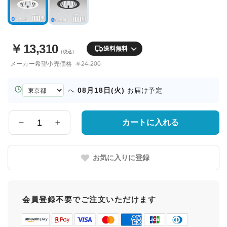
￥
13,310
送料無料
（税込）
メーカー希望小売価格
￥24,200
お
08月18日(火)
へ
お届け予定
届
け
先
カートに入れる
数
の
量
都
道
お気に入りに登録
府
県
会員登録不要でご注文いただけます