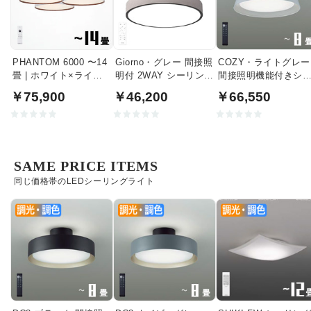
PHANTOM 6000 〜14
Giorno・グレー 間接照
COZY・ライトグレー
畳 | ホワイト×ライト
明付 2WAY シーリング
間接照明機能付きシ
ウッド
ライト | 〜8畳・リモコ
リングライト｜〜8畳
￥75,900
￥46,200
￥66,550
ン付
SAME PRICE ITEMS
同じ価格帯のLEDシーリングライト