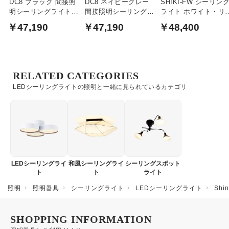
DC8 ブラック 間接照
DC8 ネイビーグレー
SHIKI-FW シーリン
明シーリングライト
間接照明シーリングラ
ライト ホワイト・リ
6〜8畳｜調光調色
イト 6〜8畳｜調光調色
コン付｜〜12畳
￥47,190
￥47,190
￥48,400
RELATED CATEGORIES
LEDシーリングライトの照明と一緒に見られているカテゴリ
LEDシーリングライ
和風シーリングライ
シーリングスポット
ト
ト
ライト
照明
照明器具
シーリングライト
LEDシーリングライト
Sh
SHOPPING INFORMATION