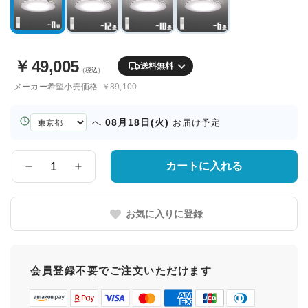
￥
49,005
送料無料
（税込）
メーカー希望小売価格
￥89,100
お
08月18日(火)
へ
お届け予定
届
け
先
カートに入れる
数
の
量
都
道
お気に入りに登録
府
県
会員登録不要でご注文いただけます