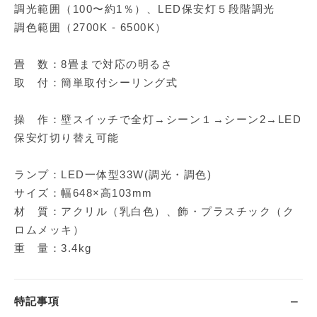
調光範囲（100〜約1％）、LED保安灯５段階調光
調色範囲（2700K - 6500K）
畳 数：8畳まで対応の明るさ
取 付：簡単取付シーリング式
操 作：壁スイッチで全灯→シーン１→シーン2→LED
保安灯切り替え可能
ランプ：LED一体型33W(調光・調色)
サイズ：幅648×高103mm
材 質：アクリル（乳白色）、飾・プラスチック（ク
ロムメッキ）
重 量：3.4kg
特記事項