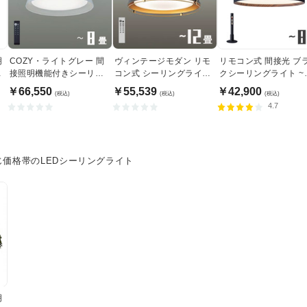
明
COZY・ライトグレー 間
ヴィンテージモダン リモ
リモコン式 間接光 ブ
イ
接照明機能付きシーリン
コン式 シーリングライト
クシーリングライト ~
グライト｜〜8畳
~12畳・ブラック色
畳・各２種
￥66,550
￥55,539
￥42,900
(税込)
(税込)
(税込)
4.7
じ価格帯のLEDシーリングライト
明