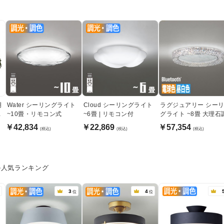
明
Water シーリングライト
Cloud シーリングライト
ラグジュアリー シー
イ
~10畳・リモコン式
~6畳 | リモコン付
グライト ~8畳 大理石
Bluetooth対応
￥42,834
￥22,869
￥57,354
(税込)
(税込)
(税込)
の人気ランキング
3
4
位
位