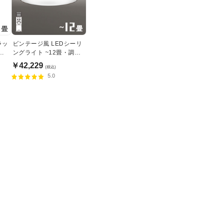
ラッ
ビンテージ風 LEDシーリ
８
ングライト ~12畳・調光
調色リモコン式
￥42,229
(税込)
5.0