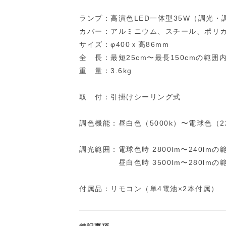
ランプ：高演色LED一体型35W（調光・
カバー：アルミニウム、スチール、ポリ
サイズ：φ400ｘ高86mm
全 長：最短25cm〜最長150cmの範囲
重 量：3.6kg
取 付：引掛けシーリング式
調色機能：昼白色（5000k）〜電球色（22
調光範囲：電球色時 2800lm〜240lmの
昼白色時 3500lm〜280lmの
付属品：リモコン（単4電池×2本付属）