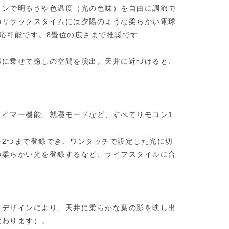
コンで明るさや色温度（光の色味）を自由に調節で
のリラックスタイムには夕陽のような柔らかい電球
応可能です。8畳位の広さまで推奨です
部に乗せて癒しの空間を演出。天井に近づけると、
タイマー機能、就寝モードなど、すべてリモコン1
を2つまで登録でき、ワンタッチで設定した光に切
の柔らかい光を登録するなど、ライフスタイルに合
フデザインにより、天井に柔らかな葉の影を映し出
変わります）。