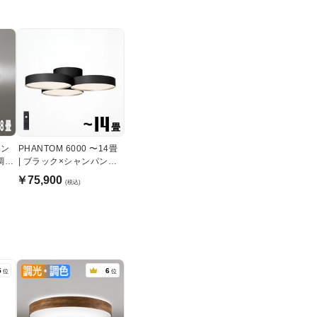
リン
PHANTOM 6000 〜14畳
調・
| ブラック×シャンパンゴ
ールド
￥75,900
(税込)
5
6
位
位