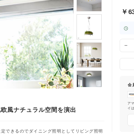
￥
6
数
量
会
ア
イ
北欧風ナチュラル空間を演出
設定できるのでダイニング照明としてリビング照明