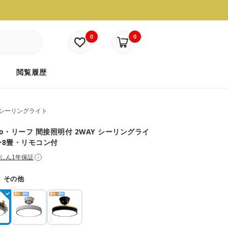
0
0
ド
閲覧履歴
Dシーリングライト
rno・リーフ 間接照明付 2WAY シーリングライ
 〜8畳・リモコン付
しん1年保証
i
：
その他