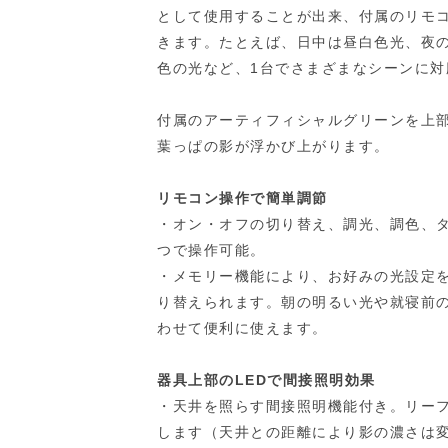
として使用することが出来、付属のリモ
きます。たとえば、日中は昼白色光、夜
色の光など、1台でさまざまなシーンに対
付属のアーティフィシャルグリーンを上
葉っぱの影が浮かび上がります。
リモコン操作で簡単調節
・オン・オフの切り替え、調光、調色、
つで操作可能。
・メモリー機能により、お好みの光設定
り替えられます。朝の明るい光や就寝前
わせて便利に使えます。
器具上部のLEDで間接照明効果
・天井を照らす間接照明機能付き。リー
します（天井との距離により影の濃さは