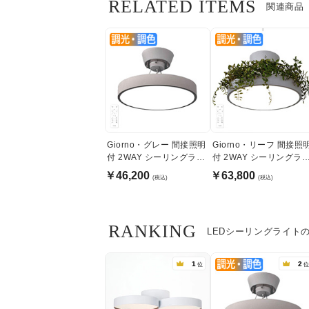
RELATED ITEMS
関連商品
Giorno・グレー 間接照明
Giorno・リーフ 間接照
付 2WAY シーリングライ
付 2WAY シーリングラ
ト | 〜8畳・リモコン付
ト | 〜8畳・リモコン付
￥46,200
￥63,800
(税込)
(税込)
RANKING
LEDシーリングライト
1
2
位
位