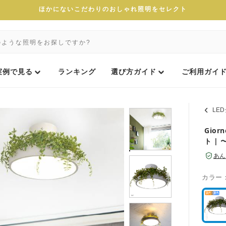
ほかにないこだわりのおしゃれ照明をセレクト
実例で見る
ランキング
選び方ガイド
ご利用ガイ
LE
Gio
ト |
あん
カラー