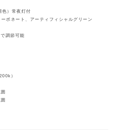
調色）常夜灯付
カーボネート、アーティフィシャルグリーン
内で調節可能
00k）
範囲
範囲