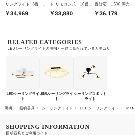
リングライト~8畳・リ
ト リモコン式・10畳｜
畳対応・□500 調光・
モコン式
シックブラウン色
調色｜ホワイト
￥34,969
￥33,880
￥36,179
RELATED CATEGORIES
LEDシーリングライトの照明と一緒に見られているカテゴリ
LEDシーリングライ
和風シーリングライ
シーリングスポット
ト
ト
ライト
照明
照明器具
シーリングライト
LEDシーリングライト
Ma
SHOPPING INFORMATION
照明器具とご利用ガイド