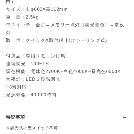
白）
サイズ：巾φ602×高112mm
重 量：2.5kg
壁スイッチ：全灯→メモリー点灯（調光調色）→常夜
灯
取 付：クイックA取付(引掛けシーリング式)
付属品：専用リモコン付属
連続調光：100~1％
調色機能：電球色2700K~白色4000K~昼光色6500K
常夜灯：LED３段階調光
~8畳対応
光源寿命：40,000時間
特記事項
※調光式の壁スイッチ不可