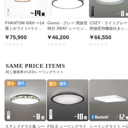
PHANTOM 6000 〜14
Giorno・グレー 間接照
COZY・ライトグレー
畳 | ホワイト×ライト
明付 2WAY シーリング
間接照明機能付きシ
ウッド
ライト | 〜8畳・リモコ
リングライト｜〜8畳
￥75,900
￥46,200
￥66,550
ン付
SAME PRICE ITEMS
同じ価格帯のLEDシーリングライト
ステンドグラス風 シー
FIG-S シーリングライ
シーリングライト 〜1