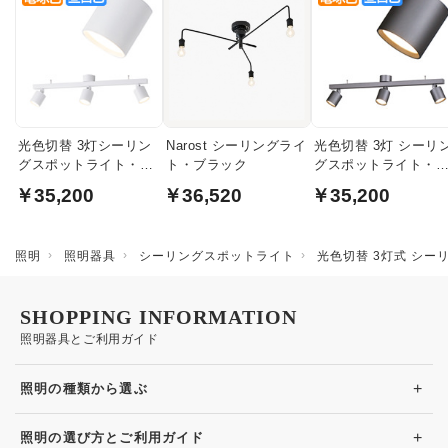
光色切替 3灯シーリン
Narost シーリングライ
光色切替 3灯 シーリ
グスポットライト・
ト・ブラック
グスポットライト・
6~8畳 | ホワイト
6~8畳 | ダークシルバ
￥35,200
￥36,520
￥35,200
ー
照明
照明器具
シーリングスポットライト
光色切替 3灯式 シーリ
SHOPPING INFORMATION
照明器具とご利用ガイド
+
照明の種類から選ぶ
+
照明の選び方とご利用ガイド