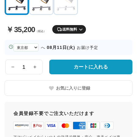
￥
35,200
送料無料
（税込）
お
08月11日(火)
へ
お届け予定
届
け
先
カートに入れる
数
の
量
都
道
お気に入りに登録
府
県
会員登録不要でご注文いただけます