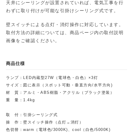
天井にシーリングが設置されていれば、電気工事を行
わずに取り付けが可能な引掛けシーリング式です。
壁スイッチによる点灯・消灯操作に対応しています。
取付方法の詳細については、商品ページ内の取付説明
画像をご確認ください。
商品仕様
ランプ：LED内蔵型27W（電球色・白色）×3灯
サイズ：図に表示（スポット可動・垂直方向/水平方向)
材 質：アルミ・ABS樹脂・アクリル（ブラック塗装）
重 量：1.4kg
取 付：引掛シーリング式
操 作：壁スイッチ操作（点灯→消灯）
色切替：warm（電球色/3000K)、cool（白色/5000K)