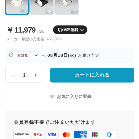
￥
11,979
送料無料
（税込）
メーカー希望小売価格
￥21,780
お
08月18日(火)
へ
お届け予定
届
け
先
カートに入れる
数
の
量
都
道
お気に入りに登録
府
県
会員登録不要でご注文いただけます