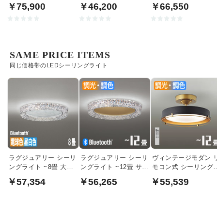
ウッド
ライト | 〜8畳・リモコ
リングライト｜〜8畳
￥75,900
￥46,200
￥66,550
ン付
SAME PRICE ITEMS
同じ価格帯のLEDシーリングライト
ラグジュアリー シーリ
ラグジュアリー シーリ
ヴィンテージモダン 
ングライト ~8畳 大理
ングライト ~12畳 サテ
モコン式 シーリング
石調・Bluetooth対応
ンゴールド・Bluetooth
イト ~12畳・ブラッ
￥57,354
￥56,265
￥55,539
対応
色