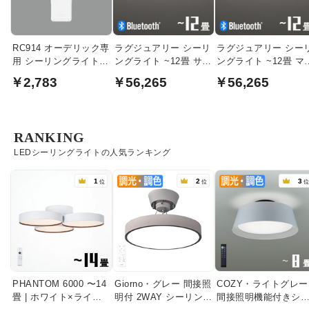
RC914 オーデリック専
ラグジュアリー シーリ
ラグジュアリー シー
用 シーリングライト用
ングライト ~12畳 サテ
ングライト ~12畳 マ
リモコン
ンゴールド・Bluetooth
トホワイト・Bluetoot
￥2,783
￥56,265
￥56,265
対応
対応
RANKING
LEDシーリングライトの人気ランキング
1
2
3
位
位
PHANTOM 6000 〜14
Giorno・グレー 間接照
COZY・ライトグレー
畳 | ホワイト×ライト
明付 2WAY シーリング
間接照明機能付きシ