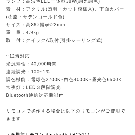
ランプ：高演色LED一体型38W(調光調色)
素 材：アクリル(透明・カット模様入)、下面カバー
(樹脂・サテンゴールド色)
サイズ：高86×幅φ623mm
重 量：4.9kg
取 付：クイックA取付(引掛シーリング式)
~12畳対応
光源寿命：40,000時間
連続調光：100~1％
調色機能：電球色2700K~白色4000K~昼光色6500K
常夜灯：LED３段階調光
Bluetooth通信対応機能付
リモコンで操作する場合は以下のリモコンがご使用で
きます
・
多機能リモコン Bluetooth（RC911）