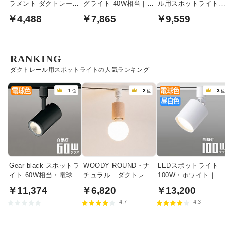
ラメント ダクトレール
グライト 40W相当｜マ
ル用スポットライト
用｜オフホワイト
ットファインホワイト
100W相当・広角
￥4,488
￥7,865
￥9,559
RANKING
ダクトレール用スポットライトの人気ランキング
1
2
3
位
位
Gear black スポットラ
WOODY ROUND・ナ
LEDスポットライト
イト 60W相当・電球色
チュラル｜ダクトレー
100W・ホワイト｜光
| ダクトレール用
ル用
色切替
￥11,374
￥6,820
￥13,200
4.7
4.3