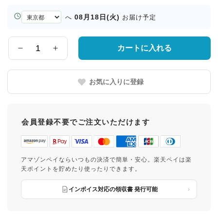
お
08月18日(火)
へ
お届け予定
届
け
先
カートに入れる
数
の
量
都
道
お気に入りに登録
府
県
会員登録不要でご注文いただけます
アマゾンペイならいつもの決済で簡単・安心。楽天ペイは楽
天ポイントを貯めたり使ったりできます。
インボイス対応の領収書 発行可能