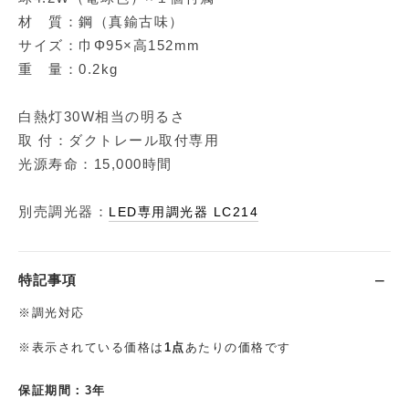
材 質：鋼（真鍮古味）
サイズ：巾Φ95×高152mm
重 量：0.2kg
白熱灯30W相当の明るさ
取 付：ダクトレール取付専用
光源寿命：15,000時間
別売調光器：
LED専用調光器 LC214
特記事項
※調光対応
※表示されている価格は
1点
あたりの価格です
保証期間：3年