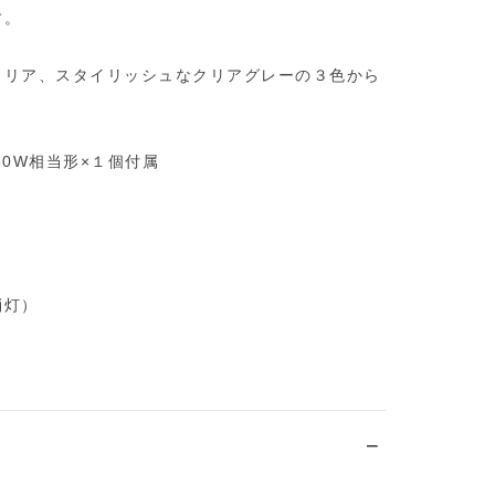
す。
クリア、スタイリッシュなクリアグレーの３色から
30W相当形×１個付属
消灯）