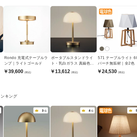
Rondo 充電式テーブルラ
ポータブルスタンドライ
571 テーブルライト 6
ンプ｜ライトゴールド
ト・乳白ガラス 真鍮色｜
バーチ無垢材｜全2色
充電式
￥39,600
￥13,612
￥24,530
(税込)
(税込)
(税込)
ランキング
3
4
位
位