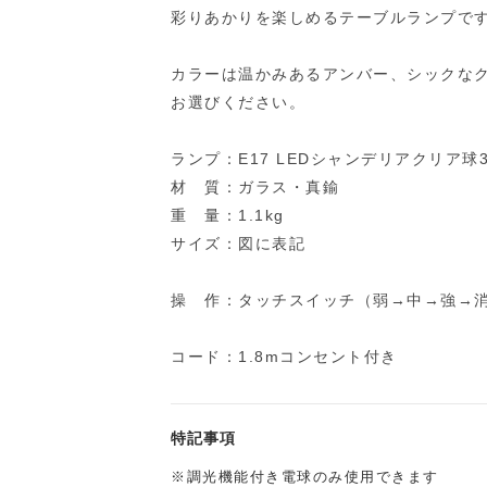
彩りあかりを楽しめるテーブルランプで
カラーは温かみあるアンバー、シックな
お選びください。
ランプ：E17 LEDシャンデリアクリア球
材 質：ガラス・真鍮
重 量：1.1kg
サイズ：図に表記
操 作：タッチスイッチ（弱→中→強→
コード：1.8mコンセント付き
特記事項
※調光機能付き電球のみ使用できます