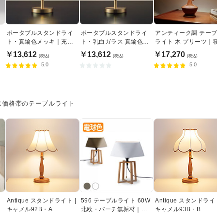
ポータブルスタンドライ
ポータブルスタンドライ
アンティーク調 テー
ト・真鍮色メッキ｜充電
ト・乳白ガラス 真鍮色｜
ライト 木 プリーツ｜
式
充電式
￥13,612
￥13,612
￥17,270
(税込)
(税込)
(税込)
5.0
5.0
じ価格帯のテーブルライト
Antique スタンドライト |
596 テーブルライト 60W
Antique スタンドライト
キャメル92B・A
北欧・バーチ無垢材｜全2
キャメル93B・B