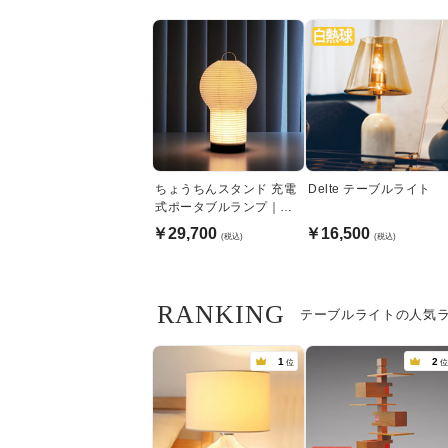
ちょうちんスタンド 充電
Delte テーブルライト
式ポータブルランプ｜調
光機能付
￥29,700
￥16,500
(税込)
(税込)
RANKING
テーブルライトの人気
1
2
位
位