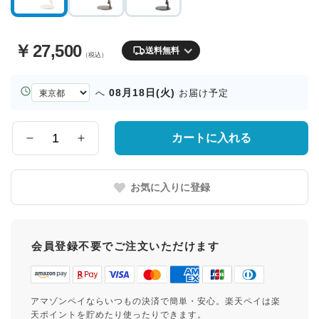
￥
27,500
送料無料
（税込）
お
08月18日(火)
へ
お届け予定
届
け
先
カートに入れる
数
の
量
都
道
お気に入りに登録
府
県
会員登録不要でご注文いただけます
アマゾンペイならいつもの決済で簡単・安心。楽天ペイは楽
天ポイントを貯めたり使ったりできます。