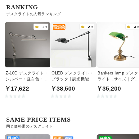
RANKING
デスクライトの人気ランキング
1
2
3
位
位
Z-10G デスクライト・
OLED デスクライト・
Bankers lamp デスク
シルバー・昼白色・調
ブラック | 調光機能
ライト Lサイズ｜グリ
光｜クランプ式
ーン
￥17,622
￥38,500
￥35,200
SAME PRICE ITEMS
同じ価格帯のデスクライト