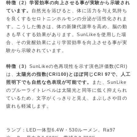
特徴（2）学習効率の向上させる事が実験から示唆され
ています。
自然光を浴びると、体に活力を与え気持ち
を良くするセロトニンホルモンの分泌が活性化されま
す。こうした働きは、体の新陳代謝率を高め、脳の動
きも早くする効果があります。SunLikeを使用した場
合、その覚醒効果により学習効率を向上させる事が実
験から示唆されています。
特徴（3）
SunLikeの色再現性を示す演色評価数(CRI)
は、
太陽光の指数(CRI100)とほぼ同じCRI 97で、人工
照明下でも自然な色表現が可能です。
また、SunLike
のブルーライトレベルは太陽光と同等に低く抑えられ
ているため、文字がくっきりと見え、まぶしさや目の
疲れも軽減します。
ランプ：LED一体型6.4W・530ルーメン、Ra97