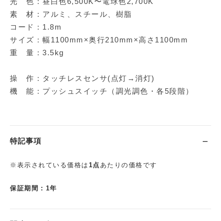
光 色：昼白色6,500K〜電球色2,700K
素 材：アルミ、スチール、樹脂
コード：1.8m
サイズ：幅1100mm×奥行210mm×高さ1100mm
重 量：3.5kg
操 作：タッチレスセンサ(点灯→消灯)
機 能：プッシュスイッチ（調光調色・各5段階）
特記事項
※表示されている価格は
1点
あたりの価格です
保証期間：1年