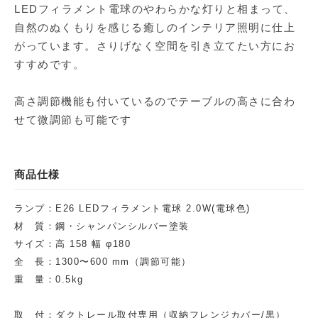
LEDフィラメント電球のやわらかな灯りと相まって、
自然のぬくもりを感じる癒しのインテリア照明に仕上
がっています。さりげなく空間を引き立てたい方にお
すすめです。
高さ調節機能も付いているのでテーブルの高さに合わ
せて微調節も可能です
商品仕様
ランプ：E26 LEDフィラメント電球 2.0W(電球色)
材 質：鋼・シャンパンシルバー塗装
サイズ：高 158 幅 φ180
全 長：1300〜600 mm（調節可能）
重 量：0.5kg
取 付：ダクトレール取付専用（収納フレンジカバー/黒）