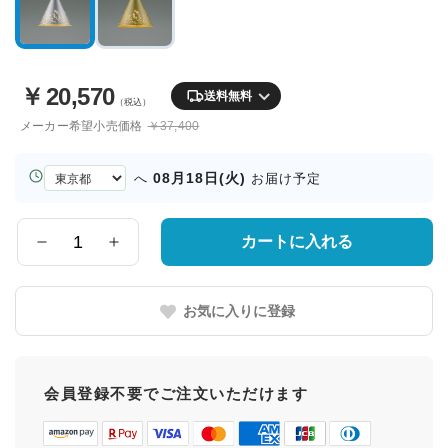
￥
20,570
送料無料
（税込）
メーカー希望小売価格
￥37,400
お
08月18日(火)
へ
お届け予定
届
け
先
カートに入れる
数
の
量
都
道
お気に入りに登録
府
県
会員登録不要でご注文いただけます