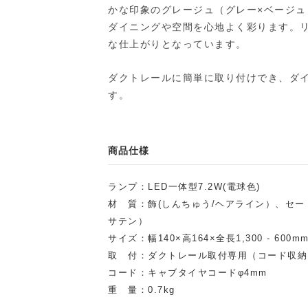
かな印象のグレージュ（グレー×ベージ
ダイニングや空間を心地よく彩ります。
な仕上がりとなっています。
ダクトレールに簡単に取り付けでき、ダ
す。
商品仕様
ランプ：LED一体型7.2W(電球色)
材 質：飾(しんちゅう/ヘアライン）、セー
サテン）
サイズ：幅140×高164×全長1,300 - 600m
取 付：ダクトレール取付専用（コード収納
コード：キャブタイヤコードφ4mm
重 量：0.7kg