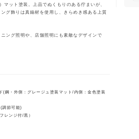
ュ）マット塗装。上品でぬくもりのある佇まいが、
リング飾りは真鍮材を使用し、きらめき感ある上質
イニング照明や、店舗照明にも素敵なデザインで
ド(鋼・外側：グレージュ塗装マット/内側：金色塗装
m(調節可能)
フレンジ付/黒）