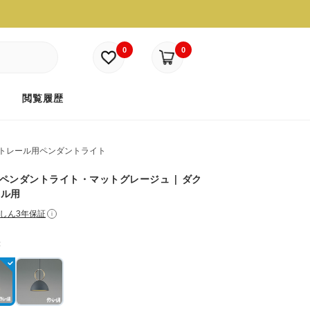
0
0
ド
閲覧履歴
トレール用ペンダントライト
G ペンダントライト・マットグレージュ | ダク
ール用
しん3年保証
i
：