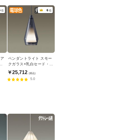
5
6
位
位
リア
ペンダントライト スモー
卓
クガラス×乳白セード・食
用
卓照明 ダクトレール専用
￥25,712
(税込)
5.0