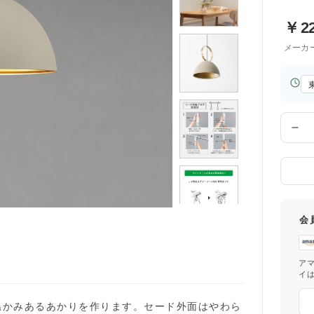
￥
2
メーカ
お
届
け
先
数
の
量
都
道
府
県
会
ト
ア
イ
温かみあるあかりを作ります。セード外面はやわら