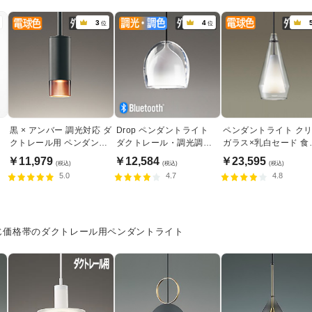
3
4
位
位
ン
黒 × アンバー 調光対応 ダ
Drop ペンダントライト
ペンダントライト ク
クトレール用 ペンダント
ダクトレール・調光調色
ガラス×乳白セード 食
ライト
60W相当 | Bluetooth
照明｜ダクトレール専
￥11,979
￥12,584
￥23,595
(税込)
(税込)
(税込)
5.0
4.7
4.8
じ価格帯のダクトレール用ペンダントライト