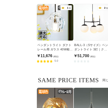
1
2
位
位
ペンダントライト ダクト
BALL-3（Sサイズ）ペ
レール用 ガラス 40W相
ダントライト 3灯｜クリ
当・調光対応
アガラス
￥11,676
￥51,700
(税込)
(税込)
5.0
SAME PRICE ITEMS
同