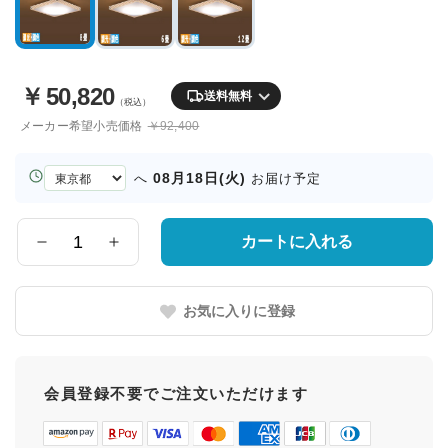
￥
50,820
送料無料
（税込）
メーカー希望小売価格
￥92,400
お
08月18日(火)
へ
お届け予定
届
け
先
カートに入れる
数
の
量
都
道
お気に入りに登録
府
県
会員登録不要でご注文いただけます