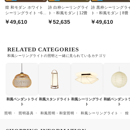
煌 和モダン ホワイト
詩 白枠シーリングライ
詩 黒枠シーリングラ
シーリングライト ~6畳
ト・和風モダン | 12畳
ト・和風モダン | 8畳
リモコン式
￥49,610
￥52,635
￥49,610
RELATED CATEGORIES
和風シーリングライトの照明と一緒に見られているカテゴリ
和風ペンダントライ
和風スタンドライト
和風シーリングライ
和紙ペンダント
ト
ト
ト
照明
照明器具
和風照明・和室照明
和風シーリングライト
煌