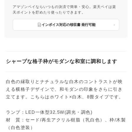
アマゾンペイならいつもの決済で簡単・安心。楽天ペイは楽
天ポイントを貯めたり使ったりできます。
インボイス対応の領収書 発行可能
シャープな格子枠がモダンな和室に調和します
白色の縁取りとナチュラルな白木のコントラストが映
える横格子デザインで、和モダンの印象をさらに引き
立てます。こちらはホワイト×白木、8畳タイプです。
ランプ：LED一体型32.5W(調光・調色)
材 質：セード/再生アクリル樹脂（乳白色）、枠/木製
（白色塗装）