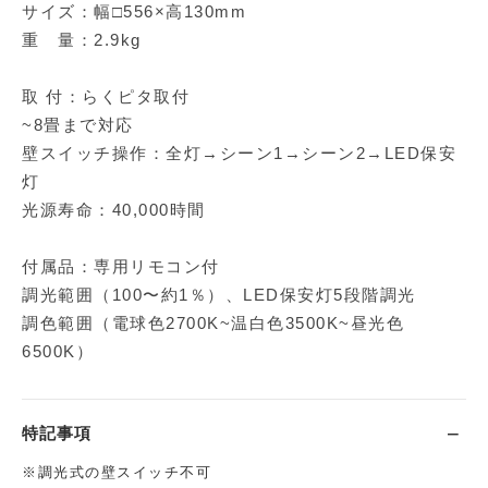
サイズ：幅□556×高130mm
重 量：2.9kg
取 付：らくピタ取付
~8畳まで対応
壁スイッチ操作：全灯→シーン1→シーン2→LED保安
灯
光源寿命：40,000時間
付属品：専用リモコン付
調光範囲（100〜約1％）、LED保安灯5段階調光
調色範囲（電球色2700K~温白色3500K~昼光色
6500K）
特記事項
※調光式の壁スイッチ不可