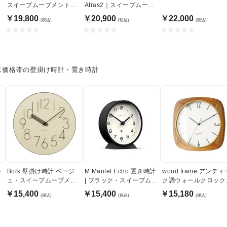
スイープムーブメント式
Atras2｜スイープムーブ
ブラックヴィンテージ
メント
￥19,800
￥20,900
￥22,000
(税込)
(税込)
(税込)
じ価格帯の壁掛け時計・置き時計
・
Bork 壁掛け時計 ベージ
M Mantel Echo 置き時計
wood frame アンティ
ュ・スイープムーブメン
| ブラック・スイープムー
ク調ウォールクロック
ト
ブメント式
スイープムーブメント
￥15,400
￥15,400
￥15,180
(税込)
(税込)
(税込)