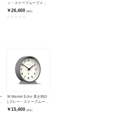
ン・スイープムーブメン
ト
￥26,400
(税込)
ー
M Mantel Echo 置き時計
・
| グレー・スイープムーブ
式
メント式
￥15,400
(税込)