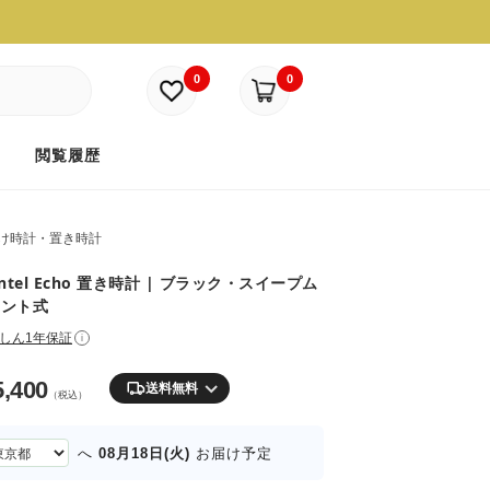
0
0
ド
閲覧履歴
け時計・置き時計
antel Echo 置き時計 | ブラック・スイープム
メント式
しん1年保証
i
5,400
送料無料
（税込）
08月18日(火)
へ
お届け予定