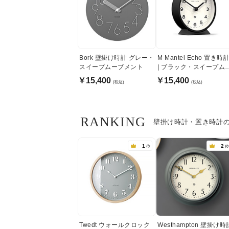
Bork 壁掛け時計 グレー・
M Mantel Echo 置き時
スイープムーブメント
| ブラック・スイープム
ブメント式
￥15,400
￥15,400
(税込)
(税込)
RANKING
壁掛け時計・置き時計
1
2
位
位
Twedt ウォールクロック
Westhampton 壁掛け時