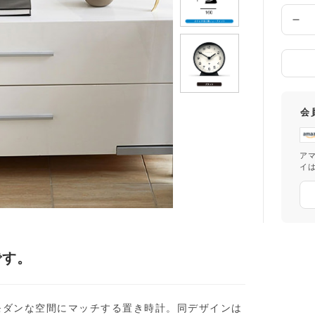
け
先
数
の
量
都
道
府
県
会
ア
イ
です。
モダンな空間にマッチする置き時計。同デザインは