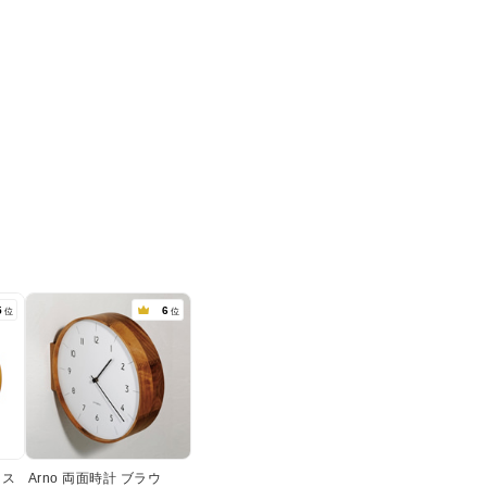
5
6
位
位
ブラス
Arno 両面時計 ブラウ