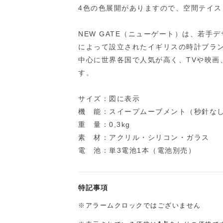
4色の色展開がありますので、空間テイ
NEW GATE（ニューゲート）は、若
によって設立されたイギリスの時計ブラ
中心に世界各国で人気が高く、TVや映画
す。
サイズ：図に表示
機 能：スイープムーブメント（秒針な
重 量：0,3kg
素 材：アクリル・シリコン・ガラス
電 池：単3電池1本（電池別売）
特記事項
※アラームクロックではございません