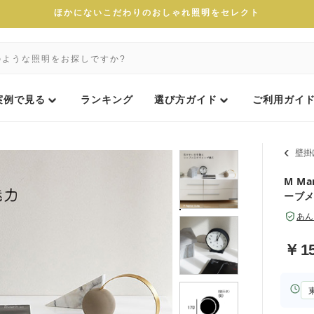
ほかにないこだわりのおしゃれ照明をセレクト
実例で見る
ランキング
選び方ガイド
ご利用ガイ
壁掛
M M
ーブ
あん
￥
1
お
届