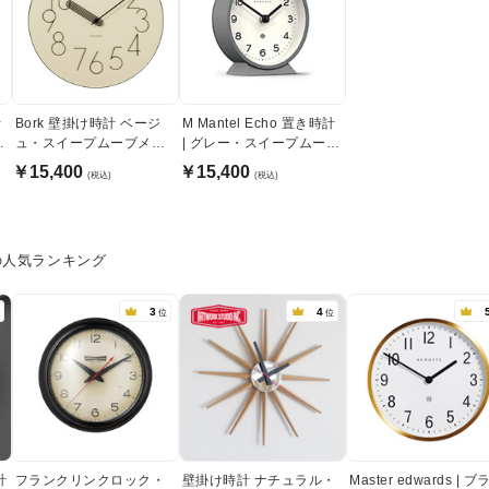
計
Bork 壁掛け時計 ベージ
M Mantel Echo 置き時計
ー
ュ・スイープムーブメン
| グレー・スイープムーブ
ト
メント式
￥15,400
￥15,400
(税込)
(税込)
の人気ランキング
3
4
位
位
計
フランクリンクロック・
壁掛け時計 ナチュラル・
Master edwards | 