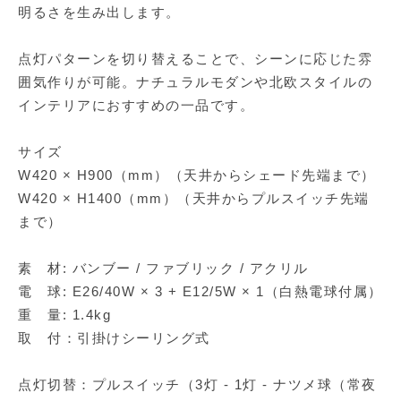
明るさを生み出します。
点灯パターンを切り替えることで、シーンに応じた雰
囲気作りが可能。ナチュラルモダンや北欧スタイルの
インテリアにおすすめの一品です。
サイズ
W420 × H900（mm）（天井からシェード先端まで）
W420 × H1400（mm）（天井からプルスイッチ先端
まで）
素 材: バンブー / ファブリック / アクリル
電 球: E26/40W × 3 + E12/5W × 1（白熱電球付属）
重 量: 1.4kg
取 付：引掛けシーリング式
点灯切替：プルスイッチ（3灯 - 1灯 - ナツメ球（常夜