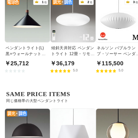
1
2
3
位
位
ペンダントライト(L)
傾斜天井対応 ペンダン
ネルソン バブルラン
黒×ウォールナット色
トライト 12畳・リモコ
プ・ソーサー ペンダ
食卓照明 | 100W
ン式
トライト・ミディア
￥25,712
￥36,179
￥115,500
｜ハーマンミラー
5.0
5.0
SAME PRICE ITEMS
同じ価格帯の大型ペンダントライト