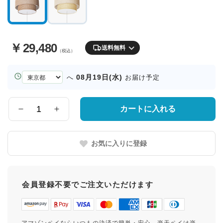
￥
29,480
送料無料
（税込）
お
08月19日(水)
へ
お届け予定
届
け
先
カートに入れる
数
の
量
都
道
お気に入りに登録
府
県
会員登録不要でご注文いただけます