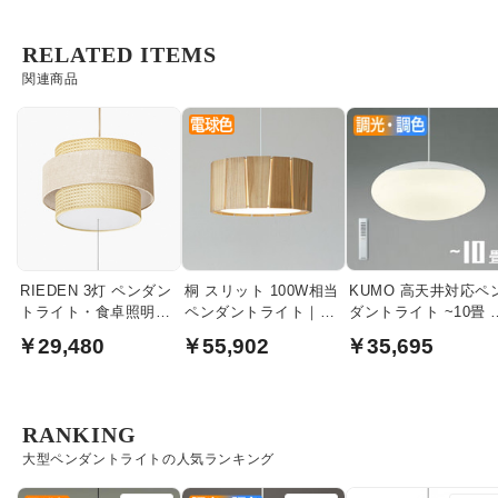
RELATED ITEMS
関連商品
RIEDEN 3灯 ペンダン
桐 スリット 100W相当
KUMO 高天井対応ペ
トライト・食卓照明｜
ペンダントライト｜
ダントライト ~10畳 
ナチュラル色
Wood Slit
モコン式 | 引掛シー
￥29,480
￥55,902
￥35,695
ング式
RANKING
大型ペンダントライトの人気ランキング