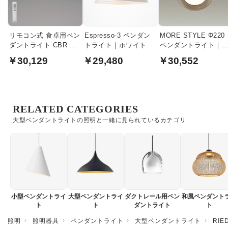
リモコン式 食卓用ペン
Espresso-3 ペンダン
MORE STYLE Φ220
ダントライト CBR ・
トライト｜ホワイト
ペンダントライト｜
引掛シーリング式
ンバーガラス
￥30,129
￥29,480
￥30,552
RELATED CATEGORIES
大型ペンダントライトの照明と一緒に見られているカテゴリ
小型ペンダントライ
大型ペンダントライ
ダクトレール用ペン
和風ペンダント
ト
ト
ダントライト
ト
照明
照明器具
ペンダントライト
大型ペンダントライト
RI