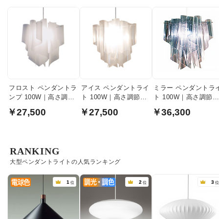
フロスト ペンダントラ
アイス ペンダントライ
ミラー ペンダントラ
ンプ 100W｜高さ調節
ト 100W｜高さ調節機
ト 100W｜高さ調節
機能付き
能付き
能付き
￥27,500
￥27,500
￥36,300
RANKING
大型ペンダントライトの人気ランキング
1
2
3
位
位