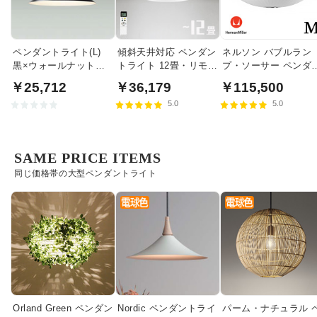
ペンダントライト(L)
傾斜天井対応 ペンダン
ネルソン バブルラン
黒×ウォールナット色
トライト 12畳・リモコ
プ・ソーサー ペンダ
食卓照明 | 100W
ン式
トライト・ミディア
￥25,712
￥36,179
￥115,500
｜ハーマンミラー
5.0
5.0
SAME PRICE ITEMS
同じ価格帯の大型ペンダントライト
Orland Green ペンダン
Nordic ペンダントライ
パーム・ナチュラル 