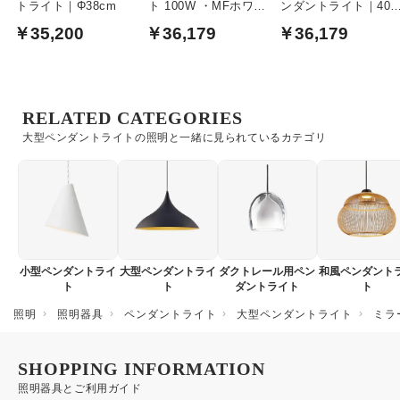
トライト｜Φ38cm
ト 100W ・MFホワイ
ンダントライト｜40
ト＆ホワイトアッシュ
相当
￥35,200
￥36,179
￥36,179
引掛シーリング式
RELATED CATEGORIES
大型ペンダントライトの照明と一緒に見られているカテゴリ
小型ペンダントライ
大型ペンダントライ
ダクトレール用ペン
和風ペンダント
ト
ト
ダントライト
ト
照明
照明器具
ペンダントライト
大型ペンダントライト
ミラ
SHOPPING INFORMATION
照明器具とご利用ガイド