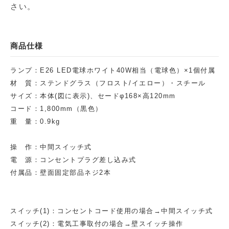
さい。
商品仕様
ランプ：E26 LED電球ホワイト40W相当（電球色）×1個付属
材 質：ステンドグラス（フロスト/イエロー）・スチール
サイズ：本体(図に表示)、セードφ168×高120mm
コード：1,800mm（黒色）
重 量：0.9kg
操 作：中間スイッチ式
電 源：コンセントプラグ差し込み式
付属品：壁面固定部品ネジ2本
スイッチ(1)：コンセントコード使用の場合→中間スイッチ式
スイッチ(2)：電気工事取付の場合→壁スイッチ操作