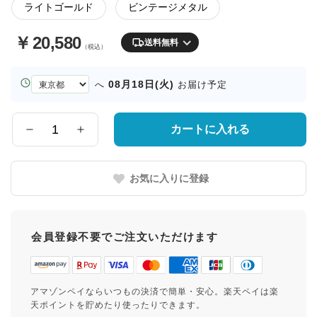
ライトゴールド
ビンテージメタル
￥
20,580
送料無料
（税込）
お
08月18日(火)
へ
お届け予定
届
け
先
カートに入れる
数
の
量
都
道
お気に入りに登録
府
県
会員登録不要でご注文いただけます
アマゾンペイならいつもの決済で簡単・安心。楽天ペイは楽
天ポイントを貯めたり使ったりできます。