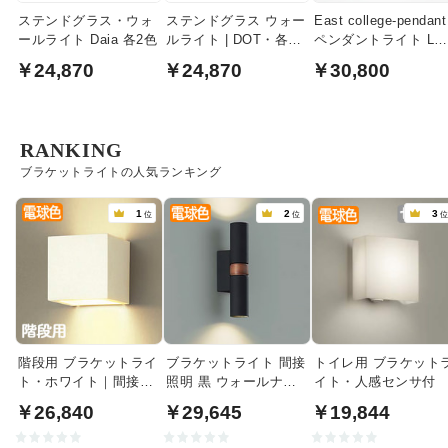
ステンドグラス・ウォ
ステンドグラス ウォー
East college-pendant
ールライト Daia 各2色
ルライト | DOT・各2
ペンダントライト Lサ
色
イズ｜ライトゴール
￥24,870
￥24,870
￥30,800
ド・クリアガラス
RANKING
ブラケットライトの人気ランキング
1
2
3
位
位
階段用 ブラケットライ
ブラケットライト 間接
トイレ用 ブラケット
ト・ホワイト｜間接照
照明 黒 ウォールナッ
イト・人感センサ付
明
ト｜上下配光
￥26,840
￥29,645
￥19,844