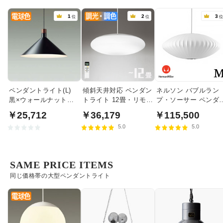
1
2
3
位
位
ペンダントライト(L)
傾斜天井対応 ペンダン
ネルソン バブルラン
黒×ウォールナット色
トライト 12畳・リモコ
プ・ソーサー ペンダ
食卓照明 | 100W
ン式
トライト・ミディア
￥25,712
￥36,179
￥115,500
｜ハーマンミラー
5.0
5.0
SAME PRICE ITEMS
同じ価格帯の大型ペンダントライト