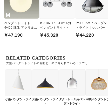
ペンダントライト
BIARRITZ-GLAY 6灯
PSD LAMP ペンダン
Φ400 球体 アクリル
ペンダントライト・グ
トライト｜シルバー
(M)｜吹き抜け・高天井
レーガラス｜シルバー
￥47,190
￥45,320
￥44,220
向け
RELATED CATEGORIES
大型ペンダントライトの照明と一緒に見られているカテゴリ
小型ペンダントライ
大型ペンダントライ
ダクトレール用ペン
和風ペンダント
ト
ト
ダントライト
ト