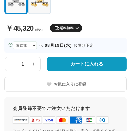
￥
45,320
送料無料
（税込）
お
08月19日(水)
へ
お届け予定
届
け
先
カートに入れる
数
の
量
都
道
お気に入りに登録
府
県
会員登録不要でご注文いただけます