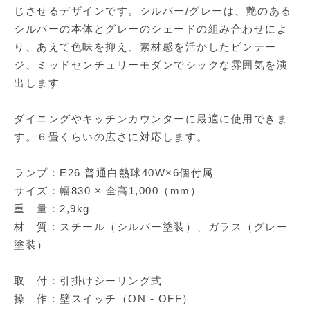
じさせるデザインです。シルバー/グレーは、艶のある
シルバーの本体とグレーのシェードの組み合わせによ
り、あえて色味を抑え、素材感を活かしたビンテー
ジ、ミッドセンチュリーモダンでシックな雰囲気を演
出します
ダイニングやキッチンカウンターに最適に使用できま
す。６畳くらいの広さに対応します。
ランプ：E26 普通白熱球40W×6個付属
サイズ：幅830 × 全高1,000（mm）
重 量：2,9kg
材 質：スチール（シルバー塗装）、ガラス（グレー
塗装）
取 付：引掛けシーリング式
操 作：壁スイッチ（ON - OFF）