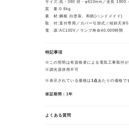
サイズ:高・380 径・φ610mm／全長 1900 
質 量:0.9kg
素 材:鋼板 白塗装、和紙(ハンドメイド)
取 付:直付専用／カバー引掛式／傾斜天井5
電 源:AC100V／ランプ寿命40,000時間
特記事項
※この照明は有資格者による電気工事取付が
※調光器併用不可
※表示されている価格は
1点
あたりの価格で
保証期間：1年
よくある質問