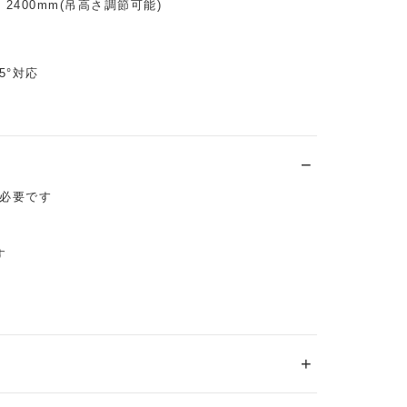
- 2400mm(吊高さ調節可能)
5°対応
必要です
す