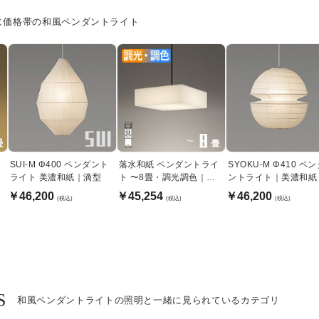
じ価格帯の和風ペンダントライト
SUI-M Φ400 ペンダント
落水和紙 ペンダントライ
SYOKU-M Φ410 ペ
ライト 美濃和紙｜滴型
ト 〜8畳・調光調色｜リ
ントライト｜美濃和紙
モコン
￥46,200
￥45,254
￥46,200
(税込)
(税込)
(税込)
S
和風ペンダントライトの照明と一緒に見られているカテゴリ