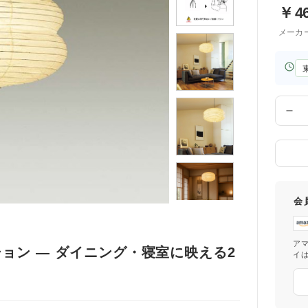
￥
4
メーカ
お
届
け
先
数
の
量
都
道
府
県
会
ア
ョン ― ダイニング・寝室に映える2
イ