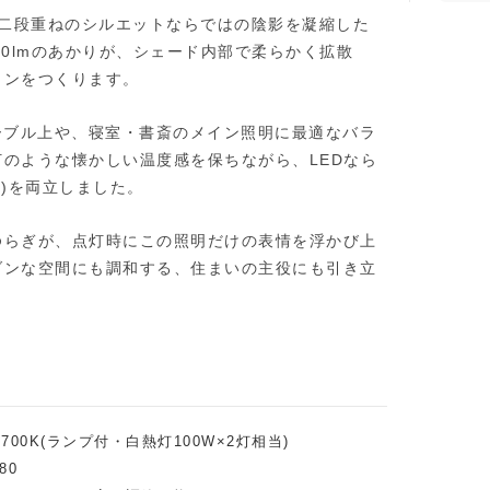
、二段重ねのシルエットならではの陰影を凝縮した
60lmのあかりが、シェード内部で柔らかく拡散
ョンをつくります。
テーブル上や、寝室・書斎のメイン照明に最適なバラ
のような懐かしい温度感を保ちながら、LEDなら
時間)を両立しました。
ゆらぎが、点灯時にこの照明だけの表情を浮かび上
ダンな空間にも調和する、住まいの主役にも引き立
色2700K(ランプ付・白熱灯100W×2灯相当)
80