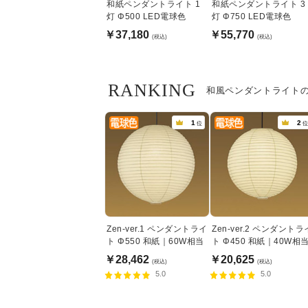
和紙ペンダントライト 1
和紙ペンダントライト 3
灯 Φ500 LED電球色
灯 Φ750 LED電球色
￥37,180
￥55,770
(税込)
(税込)
RANKING
和風ペンダントライト
1
2
位
位
Zen-ver.1 ペンダントライ
Zen-ver.2 ペンダントラ
ト Φ550 和紙｜60W相当
ト Φ450 和紙｜40W相
￥28,462
￥20,625
(税込)
(税込)
5.0
5.0