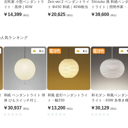
古民家 小型ペンダントラ
Zen-ver.2 ペンダントライ
Shizuku 滴 和紙ペン
イト・黒枠 | 40W
ト Φ450 和紙｜40W相当
トライト｜照明作家・
俊幸
￥14,399
￥20,625
￥39,600
(税込)
(税込)
(税込)
の人気ランキング
3
4
位
位
イ
和紙 ペンダントライト 球
和風 提灯ペンダントライ
和モダン 和風ペンダ
当
体 ひもスイッチ付 |
ト・幅350
ライト・60W 糸巻き
200W相当・黒コード
｜傾斜天井対応
￥30,937
￥13,200
￥30,129
(税込)
(税込)
(税込)