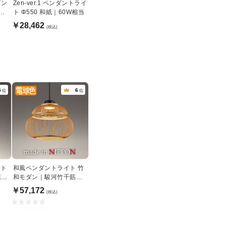
ダン
Zen-ver.1 ペンダントライ
谷
ト Φ550 和紙｜60W相当
￥28,462
(税込)
5
6
位
位
ント
和風ペンダントライト 竹
模様
和モダン｜駿河竹千筋細
工
￥57,172
(税込)