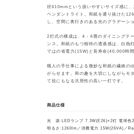
径610mmという扱いやすいサイズ感に
ペンダントライト。和紙を通り抜けた12
し、空間に奥行きのある光のグラデーシ
2灯式の構成は、4 - 6畳のダイニング
ンス。和紙のもつ独特の透過感は、白熱灯
ではの省電力(15W)と長寿命(40,000
職人の手仕事による微妙な和紙の繊維の
がらせます。和の趣を大切にしながらモ
て役にもなる汎用性の高い一灯です。
商品仕様
光 源:LEDランプ 7.3W(E26)×2灯 電球
明るさ:1260lm／消費電力 15W(26VA)／Ra