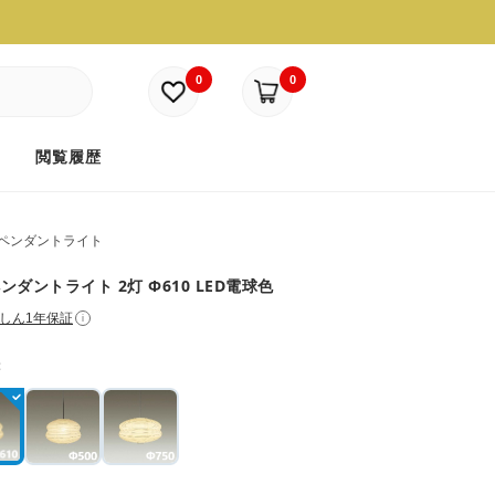
0
0
ド
閲覧履歴
ペンダントライト
ンダントライト 2灯 Φ610 LED電球色
しん1年保証
i
：