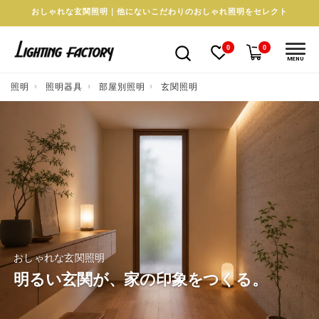
おしゃれな玄関照明｜他にないこだわりのおしゃれ照明をセレクト
0
0
MENU
照明
照明器具
部屋別照明
玄関照明
おしゃれな玄関照明
明るい玄関が、家の印象をつくる。