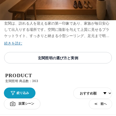
玄関は、訪れる人を迎える家の第一印象であり、家族が毎日安心
して出入りする場所です。空間に陰影を与えて上質に見せるブラ
ケットライト、すっきりと納まる小型シーリング、足元まで明る
く照らすダウンライト、自動で点灯する人感センサー付きまで、
玄関にふさわしい照明を取り揃えています。あたたかな光は帰宅
の安心感を生み、デザイン性の高い一灯は住まいの個性を引き立
玄関照明の選び方と実例
てます。玄関の電気が古くなってきた方も、おしゃれな玄関照明
をお探しの方も、空間の広さや天井高に合わせて最適な灯りをお
選びください。
PRODUCT
玄関照明 商品数：363
並び順
絞り込み
設置シーン
≪ 前へ