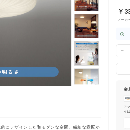
￥
3
メーカ
数
量
会
ア
イ
代的にデザインした和モダンな空間。繊細な意匠か