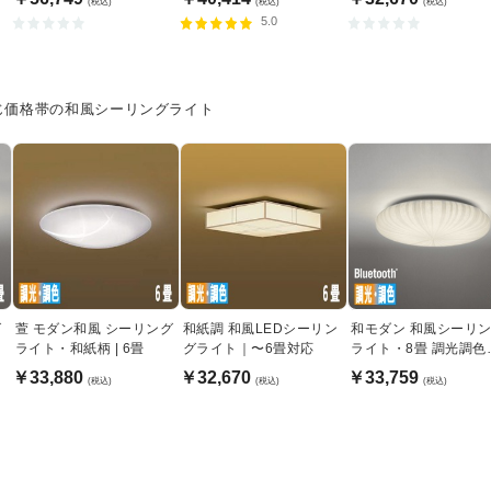
(税込)
(税込)
(税込)
5.0
じ価格帯の和風シーリングライト
グ
萱 モダン和風 シーリング
和紙調 和風LEDシーリン
和モダン 和風シーリ
ライト・和紙柄 | 6畳
グライト｜〜6畳対応
ライト・8畳 調光調色
能 | Bluetooth
￥33,880
￥32,670
￥33,759
(税込)
(税込)
(税込)