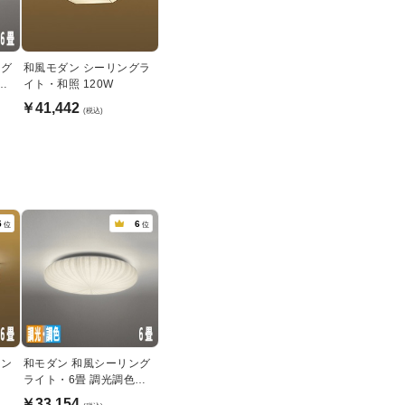
ング
和風モダン シーリングラ
機
イト・和照 120W
￥41,442
(税込)
5
6
位
位
リン
和モダン 和風シーリング
ライト・6畳 調光調色機
能 | リモコン付
￥33,154