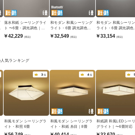
グ
落水和紙 シーリングライ
和モダン 和風シーリング
和モダン 和風シーリ
機
ト 〜6畳・調光調色｜リ
ライト・6畳 調光調色機
ライト・6畳 調光調色
モコン付き
能｜Bluetooth
能 | リモコン付
￥42,229
￥32,549
￥33,154
(税込)
(税込)
(税込)
の人気ランキング
3
4
位
位
ラ
和風モダン シーリングラ
和風モダン シーリングラ
和紙調 和風LEDシー
イト・和照 6畳
イト・和紙 糸目｜8畳
グライト｜〜6畳対応
￥56,749
￥40,414
￥32,670