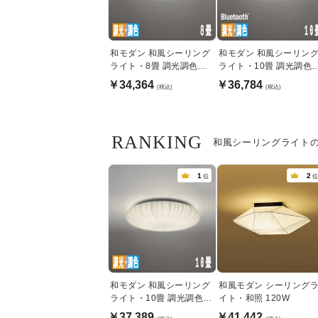
和モダン 和風シーリング
和モダン 和風シーリン
ライト・8畳 調光調色機
ライト・10畳 調光調色
能 | リモコン付
能 | Bluetooth
￥34,364
￥36,784
(税込)
(税込)
RANKING
和風シーリングライト
1
2
位
位
和モダン 和風シーリング
和風モダン シーリング
ライト・10畳 調光調色機
イト・和照 120W
能 | リモコン付
￥37,389
￥41,442