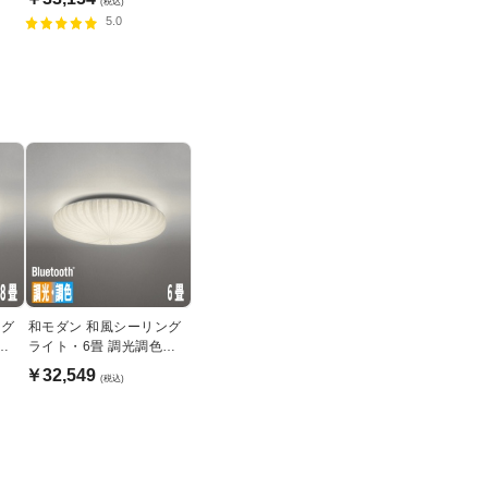
(税込)
5.0
ング
和モダン 和風シーリング
機
ライト・6畳 調光調色機
能｜Bluetooth
￥32,549
(税込)