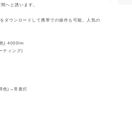
空間へと誘います。
アプリをダウンロードして携帯での操作も可能。人気の
 4000lm
ーティング)
調色)→常夜灯