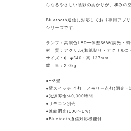
らなるやさしい陰影のあかりが、和みの
Bluetooth通信に対応しており専用
シリーズです。
ランプ：高演色LED一体型36W(調光・調色)
材 質：アクリル(和紙貼り・アクリルコ
サイズ：巾 φ540・高 127mm
重 量：2.0kg
●〜8畳
●壁スイッチ:全灯→メモリー点灯(調光・
●光源寿命:40,000時間
●リモコン別売
●連続調光(100〜1％)
●Bluetooth通信対応機能付