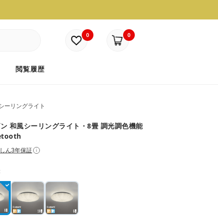
0
0
ド
閲覧履歴
シーリングライト
ン 和風シーリングライト・8畳 調光調色機能
etooth
しん3年保証
i
：