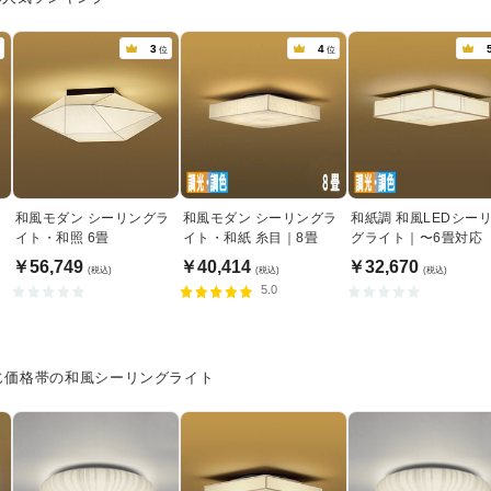
3
4
位
位
ラ
和風モダン シーリングラ
和風モダン シーリングラ
和紙調 和風LEDシー
イト・和照 6畳
イト・和紙 糸目｜8畳
グライト｜〜6畳対応
￥56,749
￥40,414
￥32,670
(税込)
(税込)
(税込)
5.0
じ価格帯の和風シーリングライト