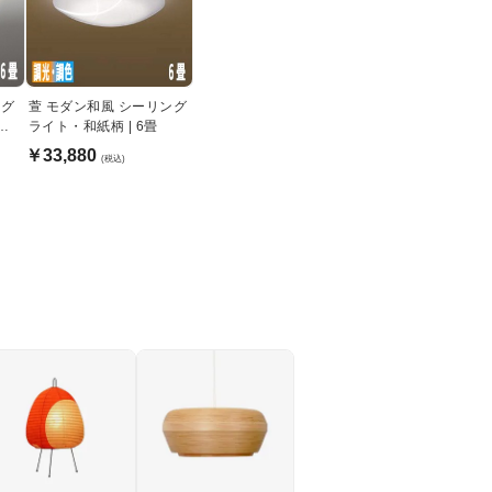
ング
萱 モダン和風 シーリング
機
ライト・和紙柄 | 6畳
￥33,880
(税込)