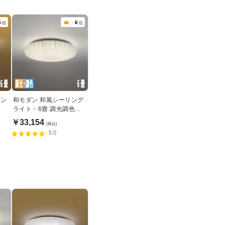
5
6
位
位
リン
和モダン 和風シーリング
ライト・6畳 調光調色機
能 | リモコン付
￥33,154
(税込)
5.0