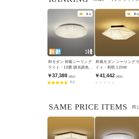
1
2
位
位
和モダン 和風シーリング
和風モダン シーリング
ライト・10畳 調光調色機
イト・和照 120W
能 | リモコン付
￥37,389
￥41,442
(税込)
(税込)
5.0
SAME PRICE ITEMS
同