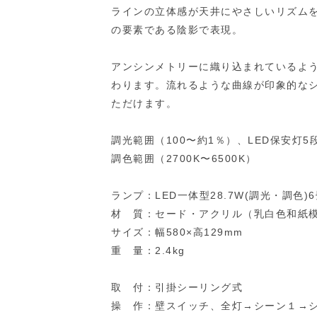
ラインの立体感が天井にやさしいリズム
の要素である陰影で表現。
アンシンメトリーに織り込まれているよ
わります。流れるような曲線が印象的な
ただけます。
調光範囲（100〜約1％）、LED保安灯5
調色範囲（2700K〜6500K）
ランプ：LED一体型28.7W(調光・調色)
材 質：セード・アクリル（乳白色和紙
サイズ：幅580×高129mm
重 量：2.4kg
取 付：引掛シーリング式
操 作：壁スイッチ、全灯→シーン１→シ