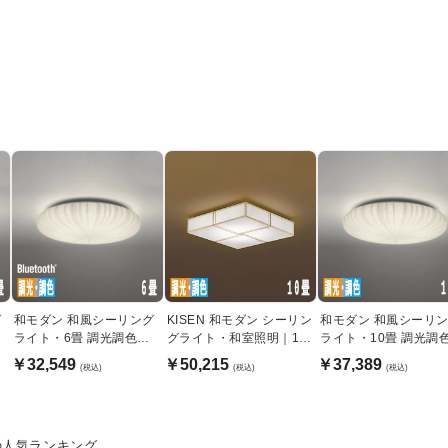
グ
和モダン 和風シーリング
KISEN 和モダン シーリン
和モダン 和風シーリ
ライト・6畳 調光調色機
グライト・和室照明｜10
ライト・10畳 調光調
能｜Bluetooth
畳
能 | リモコン付
￥32,549
￥50,215
￥37,389
(税込)
(税込)
(税込)
の人気ランキング