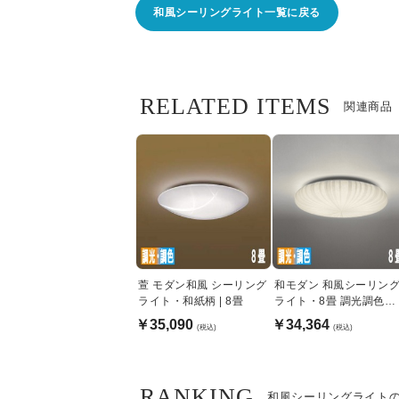
和風シーリングライト一覧に戻る
RELATED ITEMS
関連商品
萱 モダン和風 シーリング
和モダン 和風シーリン
ライト・和紙柄 | 8畳
ライト・8畳 調光調色機
能 | リモコン付
￥35,090
￥34,364
(税込)
(税込)
RANKING
和風シーリングライト