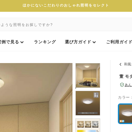
ほかにないこだわりのおしゃれ照明をセレクト
実例で見る
ランキング
選び方ガイド
ご利用ガイ
和風
萱 モ
あん
カラー