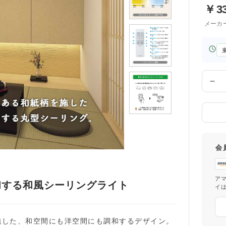
￥
3
メーカ
お
届
け
先
数
の
量
都
道
府
県
会
ア
和する和風シーリングライト
イ
施した、和空間にも洋空間にも調和するデザイン。