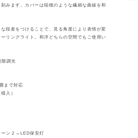
を刻みます。カバーは稲穂のような繊細な曲線を和
うな段差をつけることで、見る角度により表情が変
シーリングライト。和洋どちらの空間でもご使用い
段階調光
6畳まで対応
模様入）
ーン２→LED保安灯