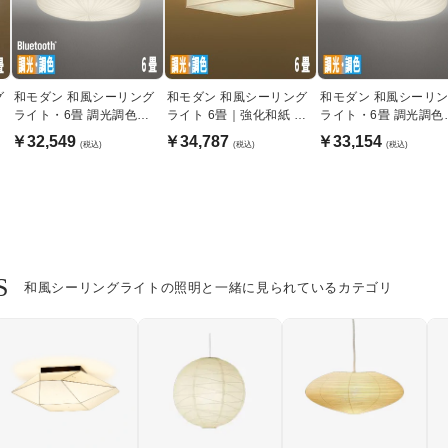
グ
和モダン 和風シーリング
和モダン 和風シーリング
和モダン 和風シーリ
ライト・6畳 調光調色機
ライト 6畳｜強化和紙 白
ライト・6畳 調光調色
能｜Bluetooth
木枠
能 | リモコン付
￥32,549
￥34,787
￥33,154
(税込)
(税込)
(税込)
S
和風シーリングライトの照明と一緒に見られているカテゴリ