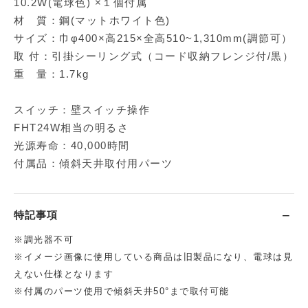
10.2W(電球色) ×１個付属
材 質：鋼(マットホワイト色)
サイズ：巾φ400×高215×全高510~1,310mm(調節可）
取 付：引掛シーリング式（コード収納フレンジ付/黒）
重 量：1.7kg
スイッチ：壁スイッチ操作
FHT24W相当の明るさ
光源寿命：40,000時間
付属品：傾斜天井取付用パーツ
特記事項
※調光器不可
※イメージ画像に使用している商品は旧製品になり、電球は見
えない仕様となります
※付属のパーツ使用で傾斜天井50°まで取付可能