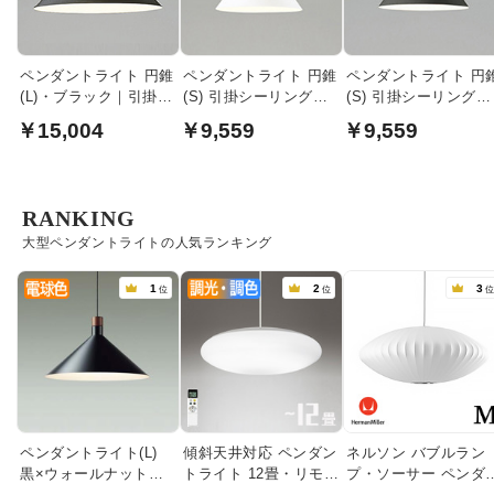
ペンダントライト 円錐
ペンダントライト 円錐
ペンダントライト 円
(L)・ブラック｜引掛シ
(S) 引掛シーリング式
(S) 引掛シーリング式
ーリング式
｜ホワイト
｜ブラック
￥15,004
￥9,559
￥9,559
RANKING
大型ペンダントライトの人気ランキング
1
2
3
位
位
ペンダントライト(L)
傾斜天井対応 ペンダン
ネルソン バブルラン
黒×ウォールナット色
トライト 12畳・リモコ
プ・ソーサー ペンダ