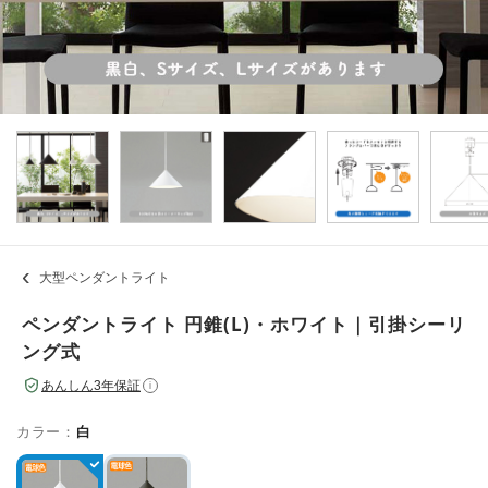
大型ペンダントライト
ペンダントライト 円錐(L)・ホワイト｜引掛シーリ
ング式
あんしん3年保証
i
カラー：
白