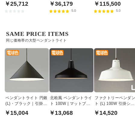
食卓照明 | 100W
ン式
トライト・ミディア
￥25,712
￥36,179
￥115,500
｜ハーマンミラー
5.0
5.0
SAME PRICE ITEMS
同じ価格帯の大型ペンダントライト
ペンダントライト 円錐
北欧風 ペンダントライ
ファクトリーペンダ
(L)・ブラック｜引掛シ
ト 100W | マットブラ
ト (L) 100W 引掛シー
ーリング式
ック・引掛シーリング
リング式・ホワイト
￥15,004
￥13,068
￥14,520
式