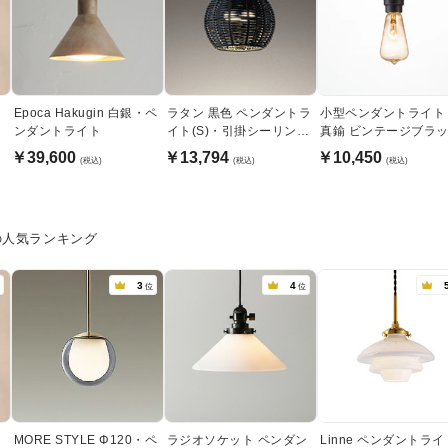
ト
Epoca Hakugin 白銀・ペ
ラタン 黒色 ペンダントラ
小型ペンダントライト
リ
ンダントライト
イト(S)・引掛シーリング
真鍮 ビンテージブラ
式
【Laitin】
￥39,600
￥13,794
￥10,450
(税込)
(税込)
(税込)
の人気ランキング
3
4
位
位
ト
MORE STYLE Φ120・ペ
ラジオソケット ペンダン
Linne ペンダントライ