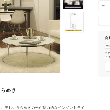
数
量
会
ア
イ
きらめき
す、美しいきらめきの光が魅力的なペンダントライ