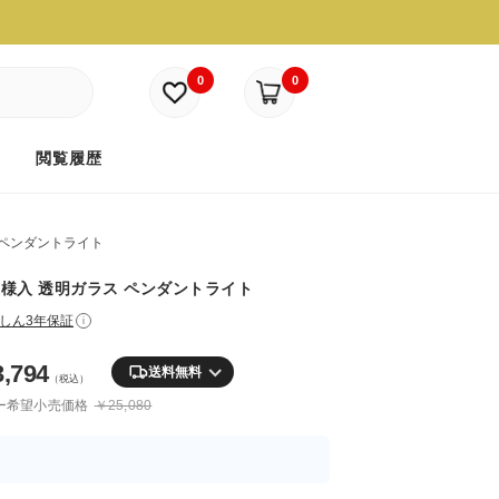
0
0
ド
閲覧履歴
ペンダントライト
様入 透明ガラス ペンダントライト
しん3年保証
i
3,794
送料無料
（税込）
ー希望小売価格
￥25,080