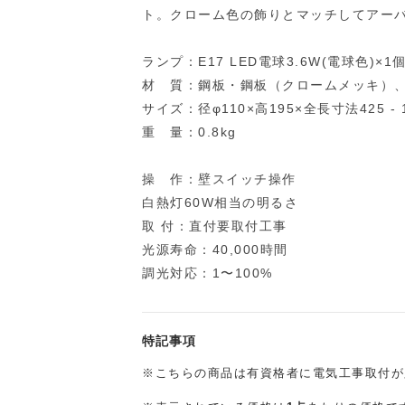
ト。クローム色の飾りとマッチしてアー
ランプ：E17 LED電球3.6W(電球色)×1
材 質：鋼板・鋼板（クロームメッキ）
サイズ：径φ110×高195×全長寸法425 -
重 量：0.8kg
操 作：壁スイッチ操作
白熱灯60W相当の明るさ
取 付：直付要取付工事
光源寿命：40,000時間
調光対応：1〜100%
特記事項
※こちらの商品は有資格者に電気工事取付が