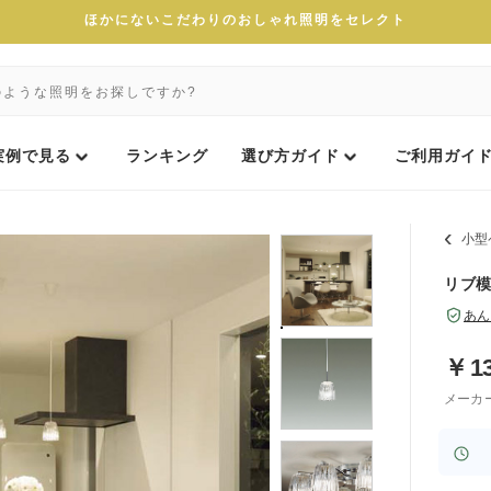
ほかにないこだわりのおしゃれ照明をセレクト
実例で見る
ランキング
選び方ガイド
ご利用ガイ
小型
リブ模
あん
￥
1
メーカ