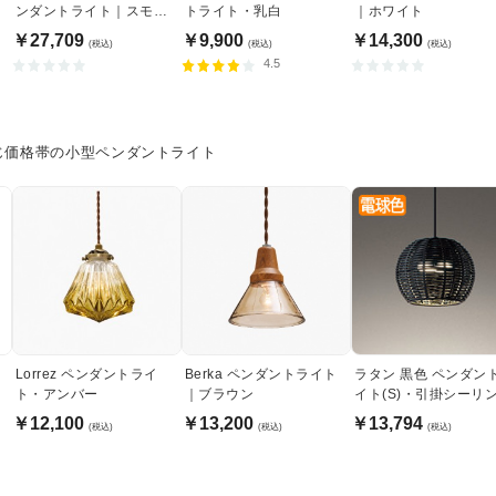
リ
ンダントライト｜スモー
トライト・乳白
｜ホワイト
クガラス
￥27,709
￥9,900
￥14,300
(税込)
(税込)
(税込)
4.5
じ価格帯の小型ペンダントライト
Lorrez ペンダントライ
Berka ペンダントライト
ラタン 黒色 ペンダン
ト・アンバー
｜ブラウン
イト(S)・引掛シーリ
式
￥12,100
￥13,200
￥13,794
(税込)
(税込)
(税込)