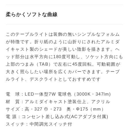
柔らかくソフトな曲線
このテーブルライトは装飾の無いシンプルなフォルム
が特徴です。折り紙のように山折りにされたアルミダ
イキャスト製のシェードが美しい陰影を描きます。ヘ
ッド部分は水平方向に180度可動し、ソケット方向にも
上部のつまみ（TAB）で左右に45度回転。可動範囲が
大きく照らしたい場所を広くカバーできます。テーブ
ルライト、デスクライトとしておすすめです
電 球：LED一体型7W 電球色（3000K・347lm)
材 質：アルミダイキャスト塗装仕上、アクリル
サイズ：高・327 巾・273 奥・Φ175（mm）
電 源：コンセント差し込み式(ACアダプタ付属)
スイッチ：中間調光スイッチ付