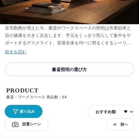
在宅勤務が増えた今、書斎やワークスペースの照明は作業効率と
目の健康を大きく左右します。手元をくっきり照らして集中をサ
ポートするデスクライト、部屋全体を均一に明るくするシーリン
グライト、まぶしさを抑えて目への負担を減らす調光・調色対応
モデルまで取り揃えています。昼白色のすっきりした光は集中し
たい作業に、電球色のあたたかな光はくつろぎながらの読み物に
書斎照明の選び方
と、シーンに合わせて使い分けられます。長時間でも快適に過ご
せる一灯をお選びください。
PRODUCT
書斎・ワークスペース 商品数：64
並び順
絞り込み
設置シーン
≪ 前へ