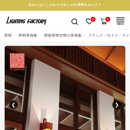
ほかにないこだわりのおしゃれ照明をセレクト
0
0
MENU
照明
照明実例集
間接照明空間の実例集
フランク・ロイド・ライトが
❮
❯