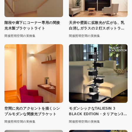
階段や廊下にコーナー専用の間接
天井や壁面に拡散光が広がる、乳
光木製ブラケットライト
白消しガラスの２灯スポットライ
ト
間接照明空間の実例集
間接照明空間の実例集
空間に光のアクセントを描くシン
モダンシックなTALIESIN 3
プルモダンな間接光ブラケット
BLACK EDITION・タリアセン3ブ
ラックエディション
間接照明空間の実例集
間接照明空間の実例集