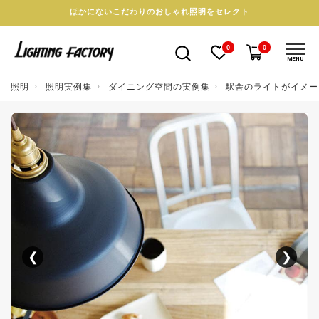
ほかにないこだわりのおしゃれ照明をセレクト
0
0
MENU
照明
照明実例集
ダイニング空間の実例集
駅舎のライトがイメー
❮
❯