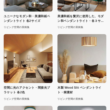
ユニークなモダン和・美濃和紙ペ
美濃和紙を贅沢に使用した、モダ
ンダントライト 各2サイズ
ン和ペンダントライト・各３サイ
ズ
リビング空間の実例集
リビング空間の実例集
空間に光のアクセント・間接光ブ
木製 Wood Slit ペンダントライ
ラケット 各2色
ト・桐素材
リビング空間の実例集
リビング空間の実例集