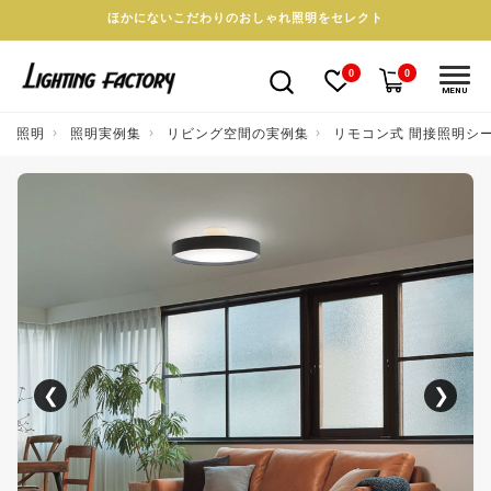
ほかにないこだわりのおしゃれ照明をセレクト
0
0
MENU
照明
照明実例集
リビング空間の実例集
リモコン式 間接照明シ
❮
❯