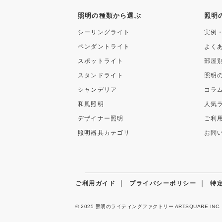
照明の種類から選ぶ
照明
シーリングライト
実例
ペンダントライト
よく
スポットライト
部屋
スタンドライト
照明
シャンデリア
コラ
和風照明
人気
デザイナー照明
ご利
照明器具カテゴリ
お問
｜
｜
ご利用ガイド
プライバシーポリシー
特
© 2025
照明のライティングファクトリー
ARTSQUARE INC.