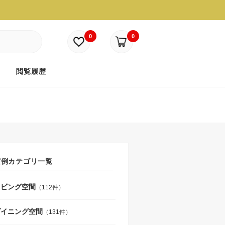
0
0
ド
閲覧履歴
実例カテゴリ一覧
リビング空間
（112件）
ダイニング空間
（131件）