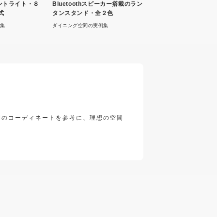
ダントライト・８
Bluetoothスピーカー搭載のラン
式
タンスタンド・全２色
集
ダイニング空間の実例集
空間のコーディネートを参考に、理想の空間