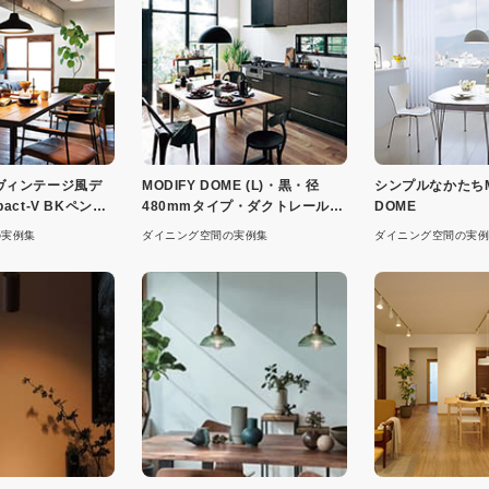
ヴィンテージ風デ
MODIFY DOME (L)・黒・径
シンプルなかたちM
act-V BKペンダ
480mmタイプ・ダクトレール専
DOME
用
の実例集
ダイニング空間の実例集
ダイニング空間の実例