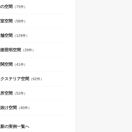
和の空間
（75件）
寝室空間
（58件）
店舗空間
（129件）
間接照明空間
（29件）
玄関空間
（41件）
エクステリア空間
（62件）
台所空間
（52件）
吹抜け空間
（40件）
最新の実例一覧へ