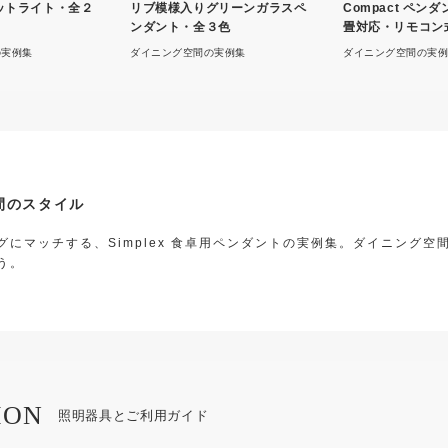
ットライト・全２
リブ模様入りグリーンガラスペ
Compact ペン
ンダント・全３色
畳対応・リモコン
の実例集
ダイニング空間の実例集
ダイニング空間の実例
間のスタイル
グにマッチする、Simplex 食卓用ペンダントの実例集。ダイニング
う。
ION
照明器具とご利用ガイド