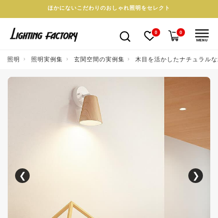
ほかにないこだわりのおしゃれ照明をセレクト
0
0
MENU
照明
照明実例集
玄関空間の実例集
木目を活かしたナチュラルな
❮
❯