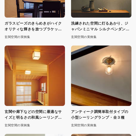
ガラスビーズのきらめきがハイク
洗練された空間に灯るあかり、ジ
オリティな輝きを放つブラケット
ャパンミニマル シルクペンダン
ライト
ト・各2色
玄関空間の実例集
玄関空間の実例集
玄関や廊下などの空間に最適なサ
アンティーク調簡単取付タイプの
イズと明るさの和風シーリングラ
小型シーリングランプ・全３種
イト
玄関空間の実例集
玄関空間の実例集