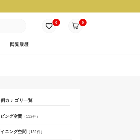
0
0
ド
閲覧履歴
実例カテゴリ一覧
リビング空間
（112件）
ダイニング空間
（131件）