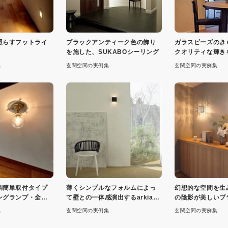
照らすフットライ
ブラックアンティーク色の飾り
ガラスビーズのき
を施した、SUKABOシーリング
クオリティな輝き
ットライト
集
玄関空間の実例集
玄関空間の実例集
調簡単取付タイプ
薄くシンプルなフォルムによっ
幻想的な空間を生
ングランプ・全３
て壁との一体感演出するarkiaブ
の陰影が美しいブ
ラケット
ト
集
玄関空間の実例集
玄関空間の実例集