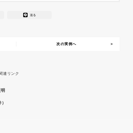
送る
次の実例へ
 関連リンク
照明
件）