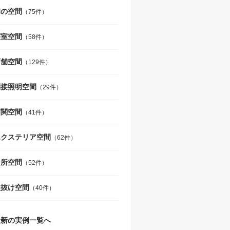
和の空間
（75件）
寝室空間
（58件）
店舗空間
（129件）
間接照明空間
（29件）
玄関空間
（41件）
エクステリア空間
（62件）
台所空間
（52件）
吹抜け空間
（40件）
最新の実例一覧へ