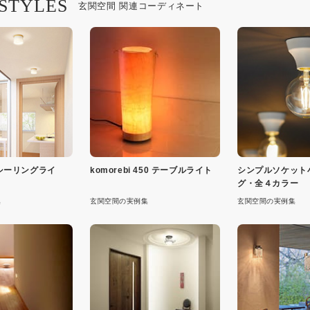
 STYLES
玄関空間 関連コーディネート
シーリングライ
komorebi 450 テーブルライト
シンプルソケット
グ・全４カラー
集
玄関空間の実例集
玄関空間の実例集