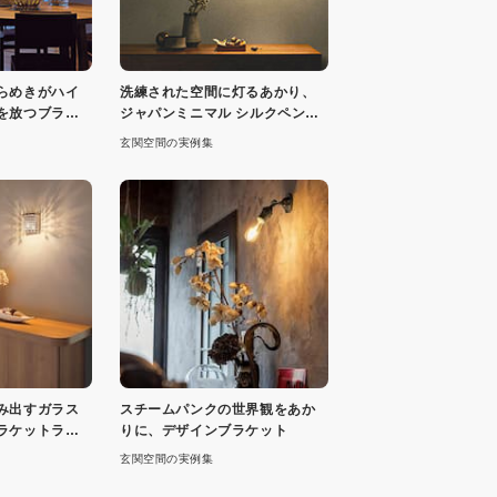
らめきがハイ
洗練された空間に灯るあかり、
を放つブラケ
ジャパンミニマル シルクペンダ
ント・各2色
玄関空間の実例集
み出すガラス
スチームパンクの世界観をあか
ラケットライ
りに、デザインブラケット
玄関空間の実例集