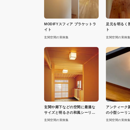
MODIFYスフィア ブラケットラ
足元を明るく
イト
ト
玄関空間の実例集
玄関空間の実例
玄関や廊下などの空間に最適な
アンティーク
サイズと明るさの和風シーリン
の小型シーリ
グライト
種
玄関空間の実例集
玄関空間の実例