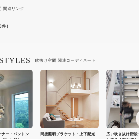
間 関連リンク
0件）
 STYLES
吹抜け空間 関連コーディネート
ーナー・パントン
間接照明ブラケット・上下配光
広い吹き抜け階段