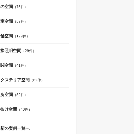
和の空間
（75件）
寝室空間
（58件）
店舗空間
（129件）
間接照明空間
（29件）
玄関空間
（41件）
エクステリア空間
（62件）
台所空間
（52件）
吹抜け空間
（40件）
最新の実例一覧へ