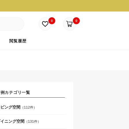
0
0
ド
閲覧履歴
実例カテゴリ一覧
リビング空間
（112件）
ダイニング空間
（131件）