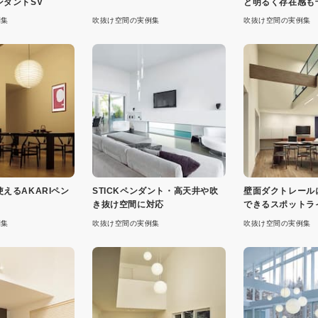
ンダントSV
と明るく存在感も
明
例集
吹抜け空間の実例集
吹抜け空間の実例集
えるAKARIペン
STICKペンダント・高天井や吹
壁面ダクトレール
き抜け空間に対応
できるスポットラ
例集
吹抜け空間の実例集
吹抜け空間の実例集