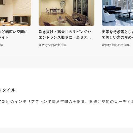
など幅広い空間に
吹き抜け・高天井のリビングや
要素をそぎ落とし
ライト
エントランス照明に・全３タイ
で美しい光の形の
プ
イト・MODIFY S
例集
吹抜け空間の実例集
吹抜け空間の実例集
スタイル
まで対応のインテリアファンで快適空間の実例集。吹抜け空間のコーディ