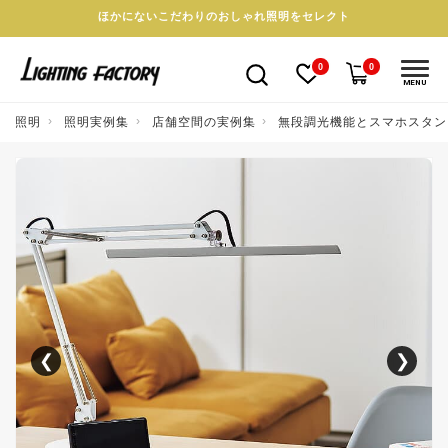
ほかにないこだわりのおしゃれ照明をセレクト
0
0
MENU
照明
照明実例集
店舗空間の実例集
無段調光機能とスマホスタン
❮
❯