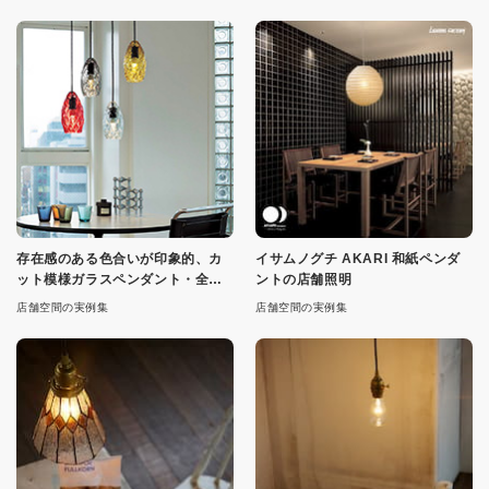
存在感のある色合いが印象的、カ
イサムノグチ AKARI 和紙ペンダ
ット模様ガラスペンダント・全４
ントの店舗照明
色
店舗空間の実例集
店舗空間の実例集