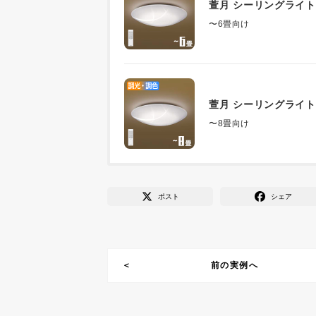
萱月 シーリングライ
〜6畳向け
萱月 シーリングライ
〜8畳向け
ポスト
シェア
前の実例へ