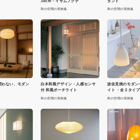
38cm・イサムノグチ
ダント
集
和の空間の実例集
和の空間の実例集
問わない、モダン
白木和風デザイン・人感センサ
波佐見焼のモダン
付 和風ポーチライト
イト ・全２タイプ
集
和の空間の実例集
和の空間の実例集