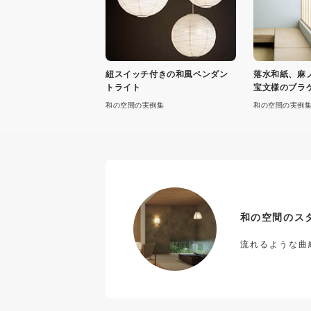
紐スイッチ付きの和風ペンダン
落水和紙、麻
トライト
宝文様のブラ
和の空間の実例集
和の空間の実例
和の空間のス
流れるような曲