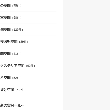
和の空間
（75件）
寝室空間
（58件）
店舗空間
（129件）
間接照明空間
（29件）
玄関空間
（41件）
エクステリア空間
（62件）
台所空間
（52件）
吹抜け空間
（40件）
最新の実例一覧へ