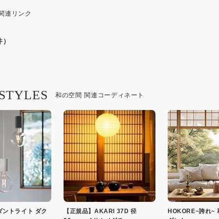
 関連リンク
件）
 STYLES
和の空間 関連コーディネート
ダントライト ダク
【正規品】AKARI 37D 径
HOKORE~誇れ~