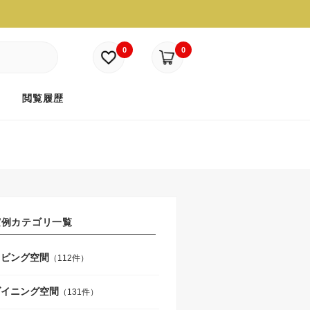
0
0
ド
閲覧履歴
実例カテゴリ一覧
リビング空間
（112件）
ダイニング空間
（131件）