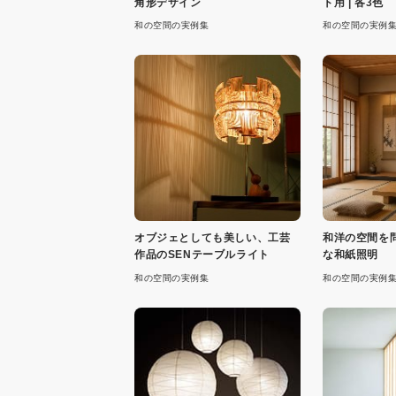
角形デザイン
ト用 | 各3色
和の空間の実例集
和の空間の実例
オブジェとしても美しい、工芸
和洋の空間を
作品のSENテーブルライト
な和紙照明
和の空間の実例集
和の空間の実例