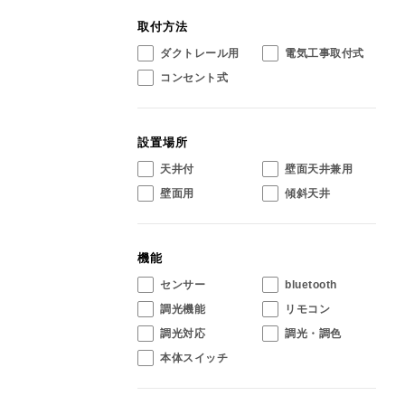
取付方法
ダクトレール用
電気工事取付式
コンセント式
設置場所
天井付
壁面天井兼用
壁面用
傾斜天井
機能
センサー
bluetooth
調光機能
リモコン
調光対応
調光・調色
本体スイッチ