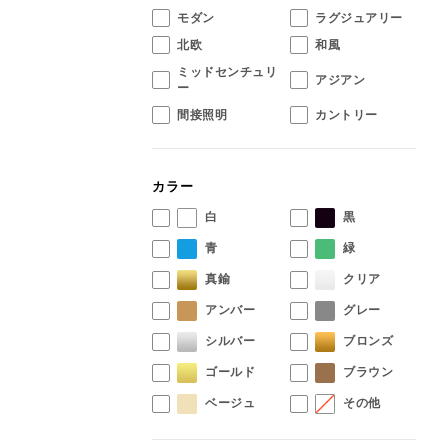
モダン
ラグジュアリー
北欧
和風
ミッドセンチュリ
アジアン
ー
間接照明
カントリー
カラー
白
黒
青
緑
真鍮
クリア
アンバー
グレー
シルバー
ブロンズ
ゴールド
ブラウン
ベージュ
その他