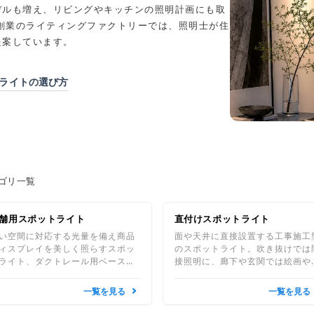
デルも増え、リビングやキッチンの照明計画にも取
年創業のライティングファクトリーでは、照明士が住
提案しています。
ライトの選び方
ゴリ一覧
舗用スポットライト
直付けスポットライト
い空間に対応する光量を備え商品
面や天井に直接設置する工事施工
ィスプレイを美しく照らすスポッ
のスポットライト。吹き抜けでは
ライト、ダクトレール用ベースラ
接照明に、廊下や玄関では絵画や
トまで用意。業務用としても扱い
ブジェを照らす演出照明に、店舗
すい機種を厳選しています。
住宅では補助照明として活躍しま
一覧を見る
一覧を見る
す。