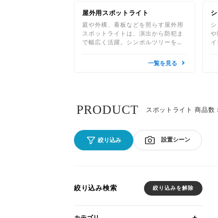
屋外用スポットライト
シ
庭や外構、看板などを照らす屋外用
シ
スポットライトは、演出から防犯ま
や
で幅広く活躍。シンボルツリーを照
イ
らすタイプなら植え込みに差し込む
L
だけで簡単に使えます。
を
一覧を見る
た
PRODUCT
スポットライト 商品数：
設置シーン
絞り込み
絞り込み検索
絞り込みを解除
カテゴリ