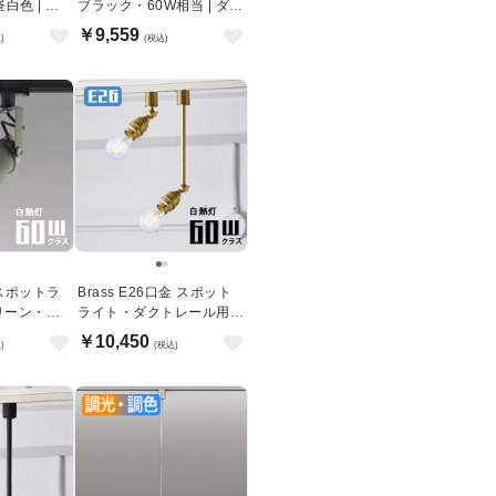
白色 | ダ
ブラック・60W相当 | ダク
トレール用
￥9,559
)
(税込)
le スポットラ
Brass E26口金 スポット
リーン・
ライト・ダクトレール用 |
ダクトレール用
全2種
￥10,450
)
(税込)