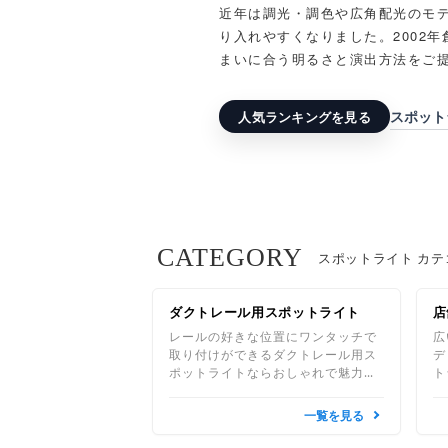
近年は調光・調色や広角配光のモ
り入れやすくなりました。2002
まいに合う明るさと演出方法をご
スポット
人気ランキングを見る
CATEGORY
スポットライト カテ
ダクトレール用スポットライト
店
レールの好きな位置にワンタッチで
広
取り付けができるダクトレール用ス
デ
ポットライトならおしゃれで魅力的
ト
な空間演出ができます。ダクトレー
イ
ルはライティングレール、ショップ
や
一覧を見る
ラインとも呼ばれます