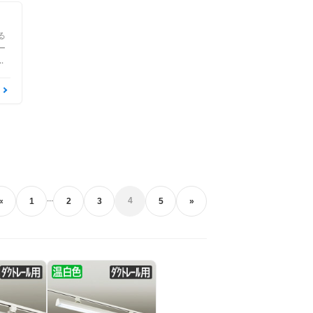
る
ー
能
は
は
が
ポ
...
4
«
1
2
3
5
»