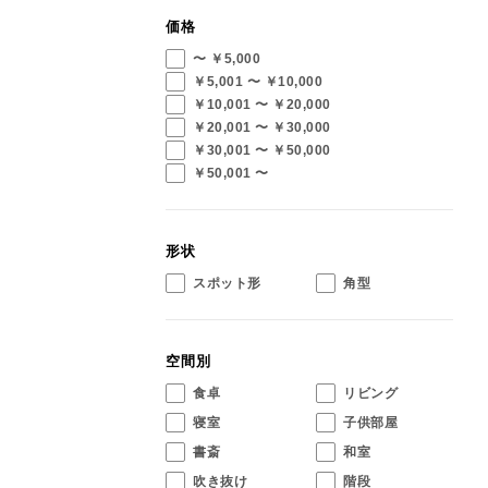
価格
〜 ￥5,000
￥5,001 〜 ￥10,000
￥10,001 〜 ￥20,000
￥20,001 〜 ￥30,000
￥30,001 〜 ￥50,000
￥50,001 〜
形状
スポット形
角型
空間別
食卓
リビング
寝室
子供部屋
書斎
和室
吹き抜け
階段