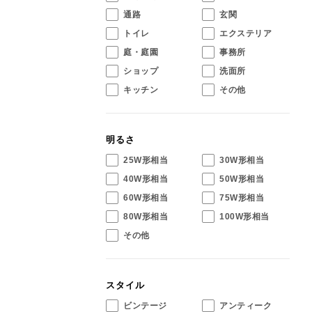
通路
玄関
トイレ
エクステリア
庭・庭園
事務所
ショップ
洗面所
キッチン
その他
明るさ
25W形相当
30W形相当
40W形相当
50W形相当
60W形相当
75W形相当
80W形相当
100W形相当
その他
スタイル
ビンテージ
アンティーク