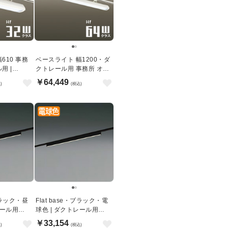
610 事務
ベースライト 幅1200・ダ
用 |
クトレール用 事務所 オフ
色
ィス | 温白色
￥64,449
)
(税込)
・ブラック・昼
Flat base・ブラック・電
レール用
球色 | ダクトレール用
1200mm
￥33,154
)
(税込)