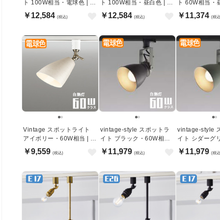
ト 100W相当・電球色 | ダ
ト 100W相当・昼白色 | ダ
ト 60W相当・昼
クトレール用
クトレール用
クトレール用
￥12,584
￥12,584
￥11,374
(税込)
(税込)
(税込
Vintage スポットライト
vintage-style スポットラ
vintage-sty
アイボリー・60W相当 | ダ
イト ブラック・60W相当 |
イト シダーグ
クトレール用
ダクトレール用
60W相当 | 
￥9,559
￥11,979
￥11,979
(税込)
(税込)
(税込