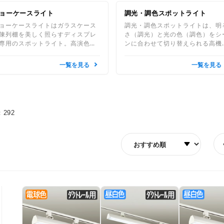
ョーケースライト
調光・調色スポットライト
ョーケースライトはガラスケース
調光・調色スポットライトは、明
陳列棚を美しく照らすディスプレ
さ（調光）と光の色（調色）をシ
専用のスポットライト。高演色
ンに合わせて切り替えられる高機
EDがジュエリーや時計のきらめき
照明です。作業に集中したい時間
忠実に再現し、商品の魅力を際立
明るく爽やかに、くつろぎたい夜
一覧を見る
一覧を見る
せます。
暖かい光に。空間の印象を整えな
ら、おしゃれで快適な暮らしをサ
ートします。
292
並び順