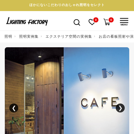
ほかにないこだわりのおしゃれ照明をセレクト
0
0
MENU
照明
照明実例集
エクステリア空間の実例集
お店の看板照射や演
❮
❯