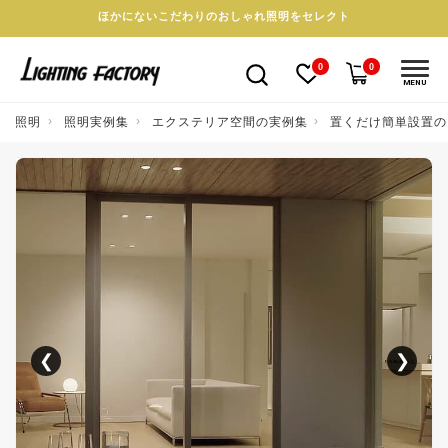
ほかにないこだわりのおしゃれ照明をセレクト
0
0
MENU
照明
照明実例集
エクステリア空間の実例集
置くだけ簡単設置の
❮
❯