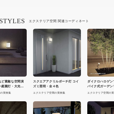
 STYLES
エクステリア空間 関連コーディネート
など素敵な空間演
スクエアアクリルポーチ灯 コイ
ダイクロハロゲン
い庭園灯・大光電
ズミ照明・全４色
パイク式ガーデン
間の実例集
エクステリア空間の実例集
エクステリア空間の実