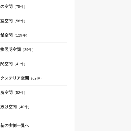
和の空間
（75件）
寝室空間
（58件）
店舗空間
（129件）
間接照明空間
（29件）
玄関空間
（41件）
エクステリア空間
（62件）
台所空間
（52件）
吹抜け空間
（40件）
最新の実例一覧へ