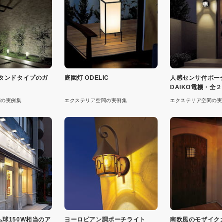
スタンドタイプのガ
庭園灯 ODELIC
人感センサ付ポー
DAIKO電機・全
間の実例集
エクステリア空間の実例集
エクステリア空間の実
球150W相当のア
ヨーロピアン調ポーチライト
南欧風のモザイク