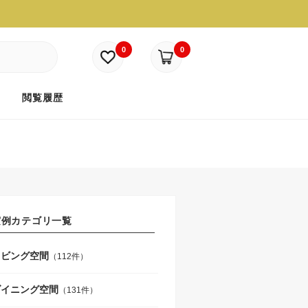
0
0
ド
閲覧履歴
実例カテゴリ一覧
リビング空間
（112件）
ダイニング空間
（131件）