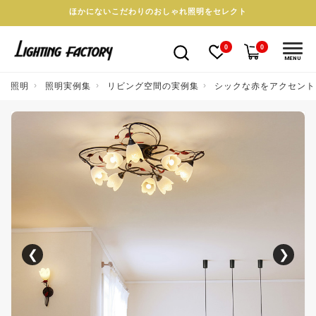
ほかにないこだわりのおしゃれ照明をセレクト
0
0
MENU
照明
照明実例集
リビング空間の実例集
シックな赤をアクセント
❮
❯