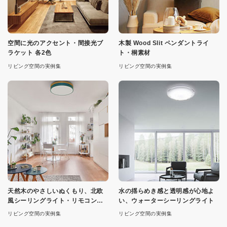
空間に光のアクセント・間接光ブ
木製 Wood Slit ペンダントライ
ラケット 各2色
ト・桐素材
リビング空間の実例集
リビング空間の実例集
天然木のやさしいぬくもり、北欧
水の揺らめき感と透明感が心地よ
風シーリングライト・リモコン付
い、ウォーターシーリングライト
属
リビング空間の実例集
リビング空間の実例集