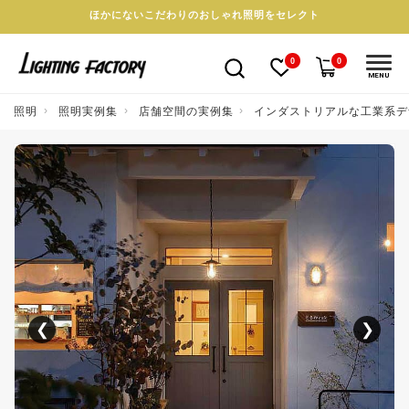
ほかにないこだわりのおしゃれ照明をセレクト
0
0
MENU
照明
照明実例集
店舗空間の実例集
インダストリアルな工業系デ
❮
❯