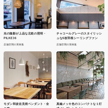
光の陰影が上品な北欧の照明・
チャコールグレーのスタイリッシ
PILKE36
ュな6枚羽根シーリングファン
店舗空間の実例集
店舗空間の実例集
モダン和波佐見焼ペンダント・全
真鍮メッキ色のコンパクトな１灯