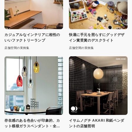
カジュアルなインテリアに相性の
快適に手元を照らすにグッドデザ
いいファクトリーランプ
イン賞受賞のデスクライト
店舗空間の実例集
店舗空間の実例集
存在感のある色合いが印象的、カ
イサムノグチ AKARI 和紙ペンダ
ット模様ガラスペンダント・全４
ントの店舗照明
色