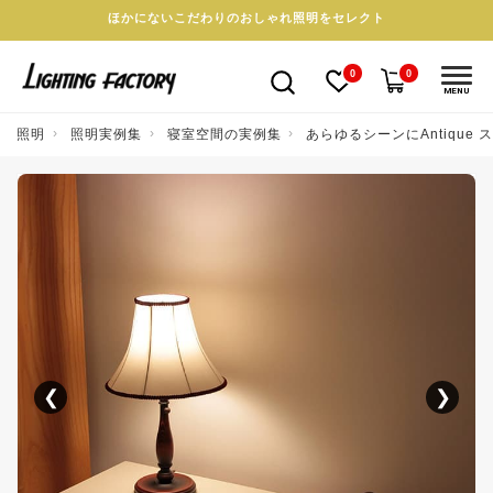
ほかにないこだわりのおしゃれ照明をセレクト
0
0
MENU
照明
照明実例集
寝室空間の実例集
あらゆるシーンにAntique 
❮
❯