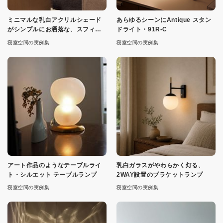
ミニマルな乳白アクリルシェード
あらゆるシーンにAntique スタン
がシンプルにお洒落な、スフィア
ドライト・91R-C
ペンダント
寝室空間の実例集
寝室空間の実例集
アート作品のようなテーブルライ
乳白ガラスがやわらかく灯る、
ト・シルエット テーブルランプ
2WAY設置のブラケットランプ
寝室空間の実例集
寝室空間の実例集