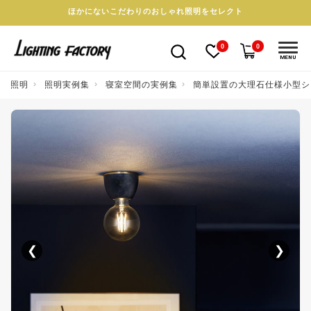
ほかにないこだわりのおしゃれ照明をセレクト
0
0
MENU
照明
照明実例集
寝室空間の実例集
簡単設置の大理石仕様小型シ
❮
❯