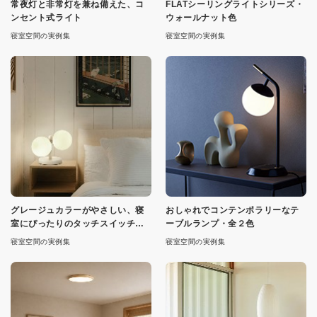
常夜灯と非常灯を兼ね備えた、コ
FLATシーリングライトシリーズ・
ンセント式ライト
ウォールナット色
寝室空間の実例集
寝室空間の実例集
グレージュカラーがやさしい、寝
おしゃれでコンテンポラリーなテ
室にぴったりのタッチスイッチ式
ーブルランプ・全２色
ライト
寝室空間の実例集
寝室空間の実例集