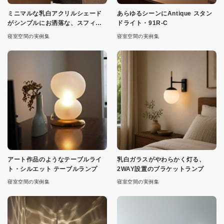
ミニマルな乳白アクリルシェード
あらゆるシーンにAntique スタン
がシンプルにお洒落な、スフィア
ドライト・91R-C
ペンダント
寝室空間の実例集
寝室空間の実例集
アート作品のようなテーブルライ
乳白ガラスがやわらかく灯る、
ト・シルエット テーブルランプ
2WAY設置のブラケットランプ
寝室空間の実例集
寝室空間の実例集