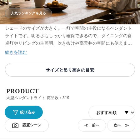
人気ランキングを見る
シェードのサイズが大きく、一灯で空間の主役になるペンダント
ライトです。明るさもしっかり確保できるので、ダイニングの食
卓灯やリビングの主照明、吹き抜けや高天井の空間にも使えま
す。レクリントやヤコブソンランプ、谷俊幸の作品まで正規品で
取り揃え、テーブル幅に対するシェードの大きさと、圧迫感の出
ない吊り高さを照明士が確かめて厳選しています。
サイズと吊り高さの目安
PRODUCT
大型ペンダントライト 商品数：319
並び順
絞り込み
設置シーン
≪ 前へ
次へ ≫