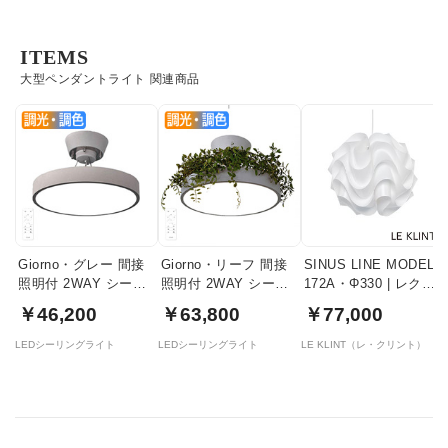
ITEMS
大型ペンダントライト 関連商品
Giorno・グレー 間接
Giorno・リーフ 間接
SINUS LINE MODEL
照明付 2WAY シーリ
照明付 2WAY シーリ
172A・Φ330 | レクリ
ングライト | 〜8畳・
ングライト | 〜8畳・
ント
￥46,200
￥63,800
￥77,000
リモコン付
リモコン付
LEDシーリングライト
LEDシーリングライト
LE KLINT（レ・クリント）