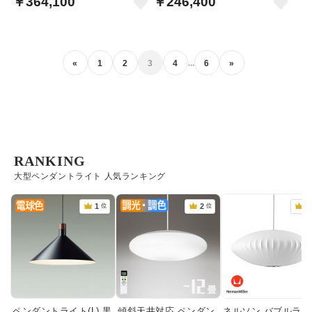
￥364,100
￥246,400
...
«
1
2
3
4
6
»
RANKING
大型ペンダントライト 人気ランキング
ペンダントライト(L) 黒
傾斜天井対応 ペンダン
ネルソン バブルラン